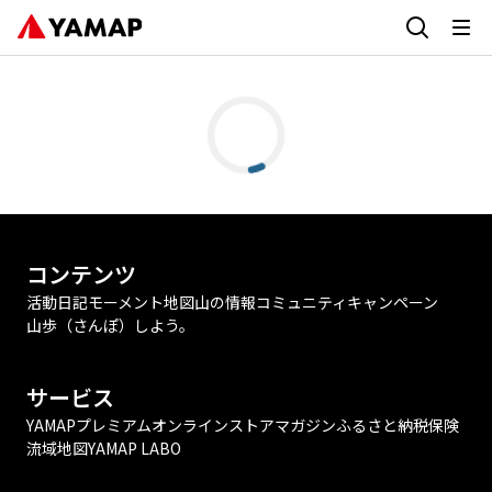
コンテンツ
活動日記
モーメント
地図
山の情報
コミュニティ
キャンペーン
山歩（さんぽ）しよう。
サービス
YAMAPプレミアム
オンラインストア
マガジン
ふるさと納税
保険
流域地図
YAMAP LABO