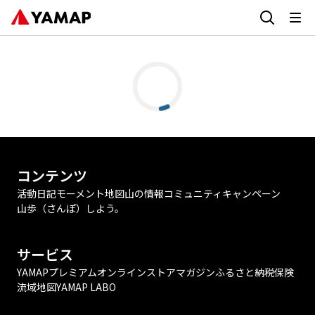
コンテンツ
活動日記
モーメント
地図
山の情報
コミュニティ
キャンペーン
山歩（さんぽ）しよう。
サービス
YAMAPプレミアム
オンラインストア
マガジン
ふるさと納税
保険
流域地図
YAMAP LABO