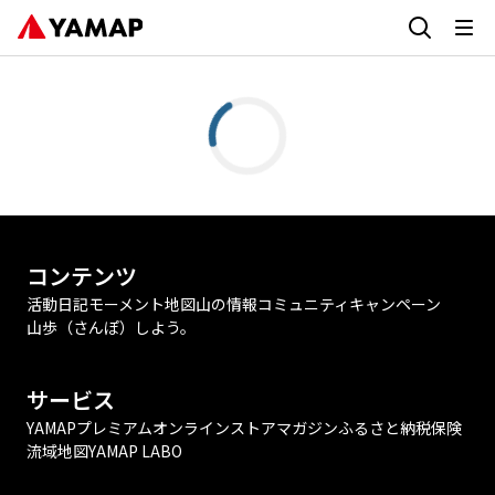
コンテンツ
活動日記
モーメント
地図
山の情報
コミュニティ
キャンペーン
山歩（さんぽ）しよう。
サービス
YAMAPプレミアム
オンラインストア
マガジン
ふるさと納税
保険
流域地図
YAMAP LABO