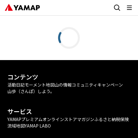
コンテンツ
活動日記
モーメント
地図
山の情報
コミュニティ
キャンペーン
山歩（さんぽ）しよう。
サービス
YAMAPプレミアム
オンラインストア
マガジン
ふるさと納税
保険
流域地図
YAMAP LABO