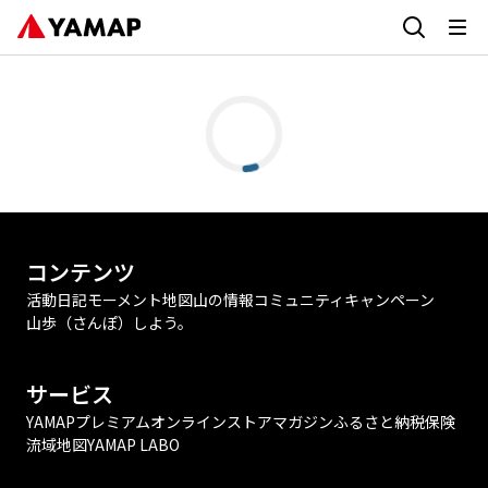
コンテンツ
活動日記
モーメント
地図
山の情報
コミュニティ
キャンペーン
山歩（さんぽ）しよう。
サービス
YAMAPプレミアム
オンラインストア
マガジン
ふるさと納税
保険
流域地図
YAMAP LABO