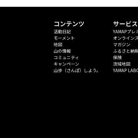
コンテンツ
サービス
活動日記
YAMAPプレ
モーメント
オンライン
地図
マガジン
山の情報
ふるさと納
コミュニティ
保険
キャンペーン
流域地図
山歩（さんぽ）しよう。
YAMAP LAB