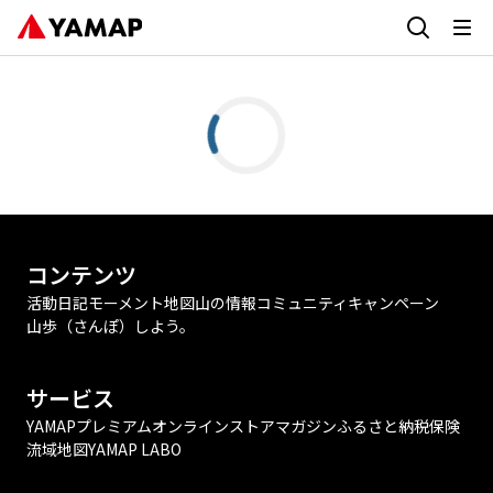
コンテンツ
活動日記
モーメント
地図
山の情報
コミュニティ
キャンペーン
山歩（さんぽ）しよう。
サービス
YAMAPプレミアム
オンラインストア
マガジン
ふるさと納税
保険
流域地図
YAMAP LABO