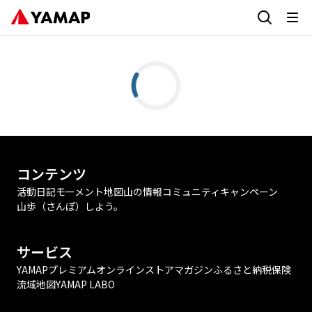
コンテンツ
活動日記
モーメント
地図
山の情報
コミュニティ
キャンペーン
山歩（さんぽ）しよう。
サービス
YAMAPプレミアム
オンラインストア
マガジン
ふるさと納税
保険
流域地図
YAMAP LABO