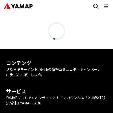
コンテンツ
活動日記
モーメント
地図
山の情報
コミュニティ
キャンペーン
山歩（さんぽ）しよう。
サービス
YAMAPプレミアム
オンラインストア
マガジン
ふるさと納税
保険
流域地図
YAMAP LABO