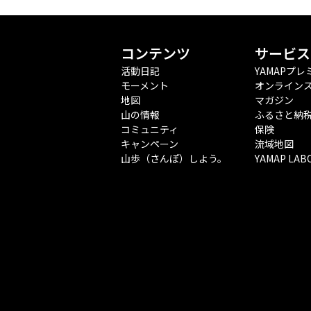
コンテンツ
サービス
活動日記
YAMAPプレ
モーメント
オンライン
地図
マガジン
山の情報
ふるさと納
コミュニティ
保険
キャンペーン
流域地図
山歩（さんぽ）しよう。
YAMAP LAB