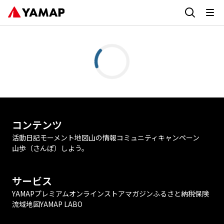
コンテンツ
活動日記
モーメント
地図
山の情報
コミュニティ
キャンペーン
山歩（さんぽ）しよう。
サービス
YAMAPプレミアム
オンラインストア
マガジン
ふるさと納税
保険
流域地図
YAMAP LABO