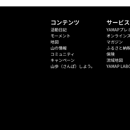
コンテンツ
サービス
活動日記
YAMAPプレ
モーメント
オンライン
地図
マガジン
山の情報
ふるさと納
コミュニティ
保険
キャンペーン
流域地図
山歩（さんぽ）しよう。
YAMAP LAB