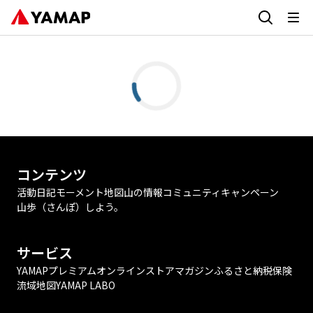
コンテンツ
活動日記
モーメント
地図
山の情報
コミュニティ
キャンペーン
山歩（さんぽ）しよう。
サービス
YAMAPプレミアム
オンラインストア
マガジン
ふるさと納税
保険
流域地図
YAMAP LABO