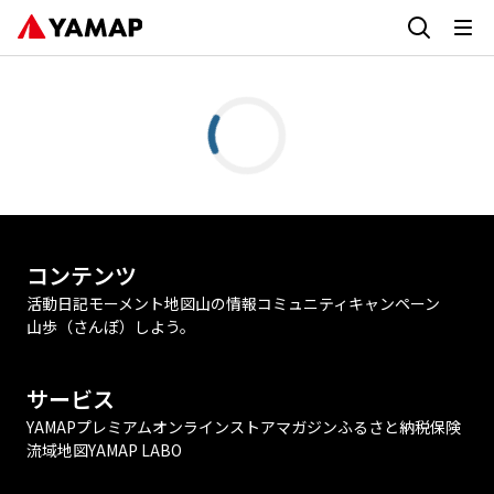
コンテンツ
活動日記
モーメント
地図
山の情報
コミュニティ
キャンペーン
山歩（さんぽ）しよう。
サービス
YAMAPプレミアム
オンラインストア
マガジン
ふるさと納税
保険
流域地図
YAMAP LABO