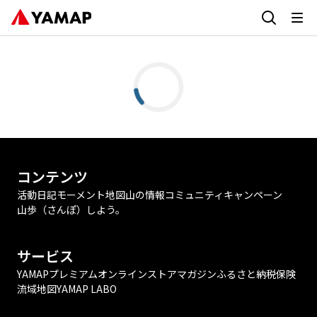
コンテンツ
活動日記
モーメント
地図
山の情報
コミュニティ
キャンペーン
山歩（さんぽ）しよう。
サービス
YAMAPプレミアム
オンラインストア
マガジン
ふるさと納税
保険
流域地図
YAMAP LABO