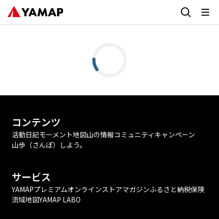
コンテンツ
活動日記
モーメント
地図
山の情報
コミュニティ
キャンペーン
山歩（さんぽ）しよう。
サービス
YAMAPプレミアム
オンラインストア
マガジン
ふるさと納税
保険
流域地図
YAMAP LABO