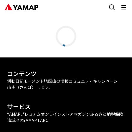
コンテンツ
活動日記
モーメント
地図
山の情報
コミュニティ
キャンペーン
山歩（さんぽ）しよう。
サービス
YAMAPプレミアム
オンラインストア
マガジン
ふるさと納税
保険
流域地図
YAMAP LABO