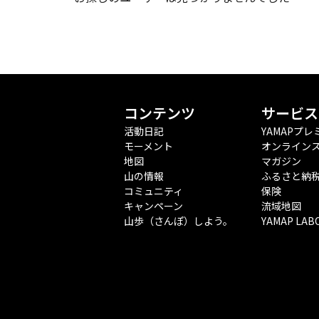
コンテンツ
サービス
活動日記
YAMAPプレ
モーメント
オンライン
地図
マガジン
山の情報
ふるさと納
コミュニティ
保険
キャンペーン
流域地図
山歩（さんぽ）しよう。
YAMAP LAB