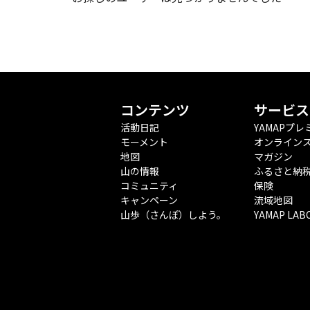
コンテンツ
サービス
活動日記
YAMAPプレ
モーメント
オンライン
地図
マガジン
山の情報
ふるさと納
コミュニティ
保険
キャンペーン
流域地図
山歩（さんぽ）しよう。
YAMAP LAB