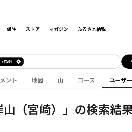
保険
ストア
マガジン
ふるさと納税
（宮崎）
メント
地図
山
コース
ユーザ
岸山（宮崎）」の検索結