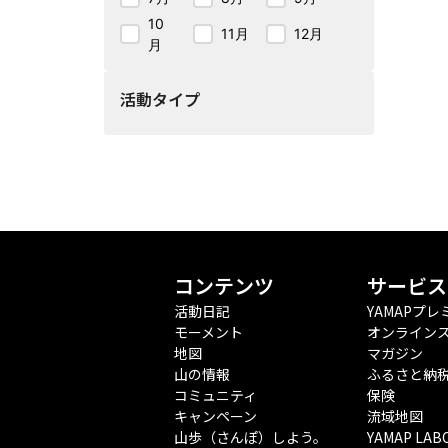
10
11月
12月
月
活動タイプ
コンテンツ
サービス
活動日記
YAMAPプレ
モーメント
オンライン
地図
マガジン
山の情報
ふるさと納
コミュニティ
保険
キャンペーン
流域地図
山歩（さんぽ）しよう。
YAMAP LAB