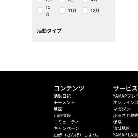
10
11月
12月
月
活動タイプ
コンテンツ
サービス
活動日記
YAMAPプレ
モーメント
オンライン
地図
マガジン
山の情報
ふるさと納
コミュニティ
保険
キャンペーン
流域地図
山歩（さんぽ）しよう。
YAMAP LAB