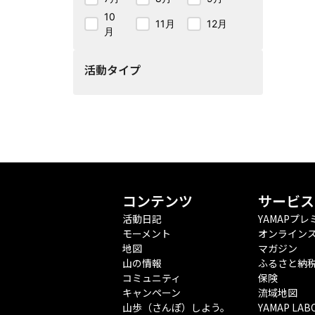
10
11月
12月
月
活動タイプ
コンテンツ
サービス
活動日記
YAMAPプレ
モーメント
オンライン
地図
マガジン
山の情報
ふるさと納
コミュニティ
保険
キャンペーン
流域地図
山歩（さんぽ）しよう。
YAMAP LAB