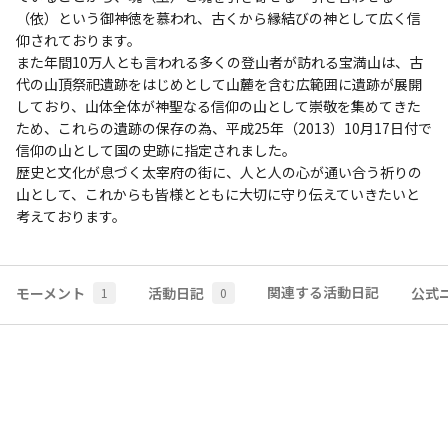
（依）という御神徳を慕われ、古くから縁結びの神として広く信
仰されております。

また年間10万人とも言われる多くの登山者が訪れる宝満山は、古
代の山頂祭祀遺跡をはじめとして山麓を含む広範囲に遺跡が展開
しており、山体全体が神聖なる信仰の山として崇敬を集めてきた
ため、これらの遺跡の保存の為、平成25年（2013）10月17日付で
信仰の山として国の史跡に指定されました。

歴史と文化が息づく太宰府の街に、人と人の心が通い合う祈りの
山として、これからも皆様とともに大切に守り伝えていきたいと
考えております。

関連する活動日記
モーメント
活動日記
公式
1
0