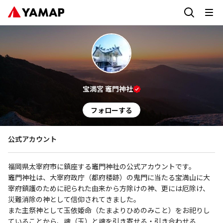
宝満宮 竈門神社
フォローする
公式アカウント
福岡県太宰府市に鎮座する竈門神社の公式アカウントです。

竈門神社は、大宰府政庁（都府楼跡）の鬼門に当たる宝満山に大
宰府鎮護のために祀られた由来から方除けの神、更には厄除け、
災難消除の神として信仰されてきました。

また主祭神として玉依姫命（たまよりひめのみこと）をお祀りし
ていることから、魂（玉）と魂を引き寄せる・引き合わせる