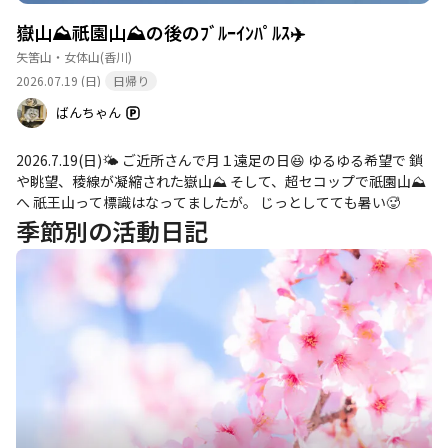
嶽山⛰️祇園山⛰️の後のﾌﾞﾙｰｲﾝﾊﾟﾙｽ✈️
矢筈山・女体山
(香川)
2026.07.19 (日)
日帰り
ばんちゃん
2026.7.19(日)🌤️ ご近所さんで月１遠足の日😆 ゆるゆる希望で 鎖
や眺望、稜線が凝縮された嶽山⛰️ そして、超セコップで祇園山⛰️
へ 祇王山って標識はなってましたが。 じっとしてても暑い🥵
季節別の活動日記