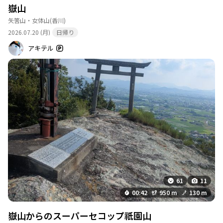
嶽山
矢筈山・女体山
(香川)
2026.07.20 (月)
日帰り
アキテル
61
11
00:42
950 m
130 m
嶽山からのスーパーセコップ祇園山