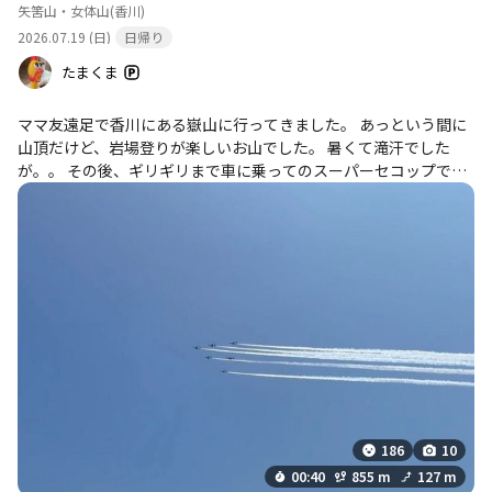
矢筈山・女体山
(香川)
2026.07.19 (日)
日帰り
たまくま
ママ友遠足で香川にある嶽山に行ってきました。 あっという間に
山頂だけど、岩場登りが楽しいお山でした。 暑くて滝汗でした
が。。 その後、ギリギリまで車に乗ってのスーパーセコップで祇
園山のピークハント🤣 帰りはうどんを食べて、温泉入る前に（た
またま）ブルーインパルスを見れてラッキーでした😊 ママ友遠足
楽しかったです。
186
10
00:40
855 m
127 m