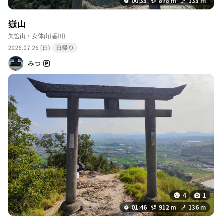
00:33
878 m
133 m
嶽山
矢筈山・女体山
(香川)
2026.07.26 (日)
日帰り
みつ
4
1
01:46
912 m
136 m