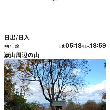
日出/日入
05:18
18:59
8月7日(金)
日出
/
日入
嶽山周辺の山