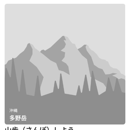
沖縄
多野岳
山歩（さんぽ）しよう。