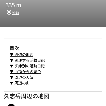
335
m
沖縄
目次
▼
周辺の地図
▼
関連する活動日記
▼
季節別の活動日記
▼
山頂からの景色
▼
周辺の天気
▼
周辺の山
久志岳周辺の地図