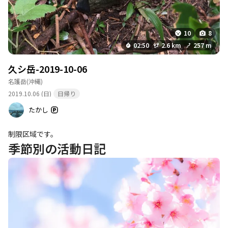
10
8
02:50
2.6 km
257 m
久シ岳-2019-10-06
名護岳
(沖縄)
2019.10.06 (日)
日帰り
たかし
制限区域です。
季節別の活動日記