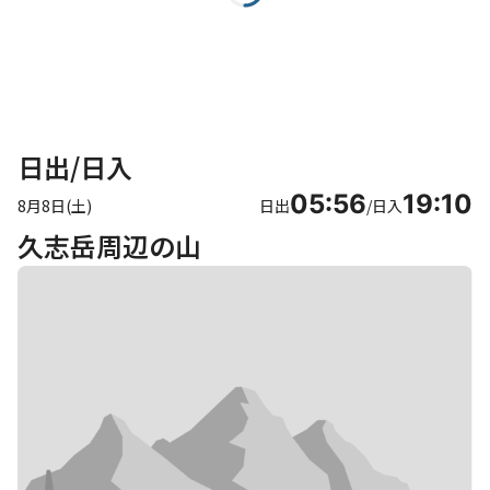
日出/日入
05:56
19:10
8月8日(土)
日出
/
日入
久志岳周辺の山