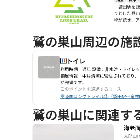
袋田駅を抜
りとした登山
峰が続き、ア
グトレイル
レイルです（
鷲の巣山周辺の施
ら望む太平洋
続く人々の営
トイレ
利用時期：通年 設備：非水洗・トイレ
補足情報：中は清潔に管理されており、
が完備です。
このポイントを通過するコース
常陸国ロングトレイル②（袋田駅～竜神
鷲の巣山に関連す
海老
太郎山
(