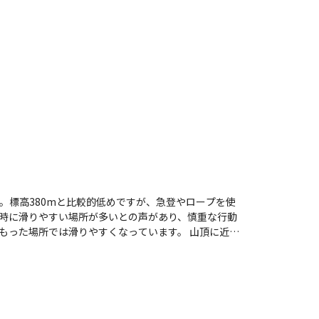
。標高380mと比較的低めですが、急登やロープを使
時に滑りやすい場所が多いとの声があり、慎重な行動
所では滑りやすくなっています。 山頂に近づ
ができます。特に、山頂手前の尾根道からの眺望は素
期待できません。登山者の中には、紅葉の時期に訪れ
い部分もあ
れや友人同士での登山におすすめで、達成感を味わえ
、リフレッシュするのも良いでしょう。温泉は400円で