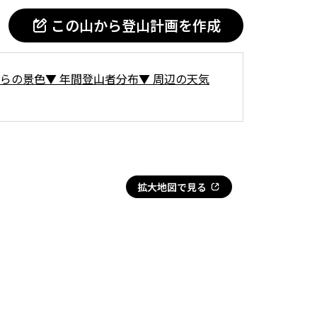
この山から登山計画を作成
らの景色
▼
年間登山者分布
▼
周辺の天気
拡大地図で見る