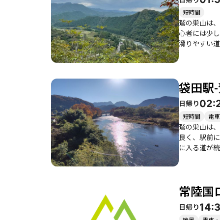
利用できるため、手軽に立ち寄るこ
晴らしい登山
短時間
鷲の巣山は、
心者には少し
滑りやすい道に苦
久慈川や奥久
すため、四季
山口周辺には
袋田駅
元グルメを楽
手ぬぐいを求
02:
日帰り
友人や家族と
短時間
電車
鷲の巣山は、
良く、駅前に
に入る道が続き
込む中を歩く
た場所があり
成感を味わうことができるでしょう。 このコ
常陸国
す。春にはイ
は注意が必要です。 周辺には、温泉や道の駅もあり、登山後には地元のグルメを楽しむこ
14:
日帰り
元の特産品を
成感を得られ
絶景
電車・