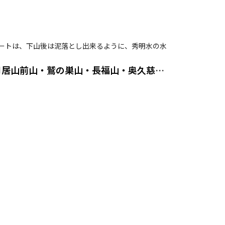
タートは、下山後は泥落とし出来るように、秀明水の水
生瀬富士・茨城のジャンダルム・立神山・鍋転山・月居山・月居山前山・鷲の巣山・長福山・奥久慈男体...