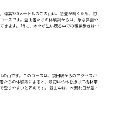
。
。標高380メートルのこの山は、急登が続くため、初
コースです。登山者たちの体験談からは、急な斜面や
での稜線歩きは、
美しい色彩が広がり、春にはイワウチワの葉が顔を出
め、足元には十分な注意が必要です。 また、登
は、近くの「家和楽」での田舎料理や、道の駅での地
してくれることでしょう。 このコースは、
くれる場所です。登山者同士の交流も楽しめるため、
トルの山です。このコースは、袋田駅からのアクセスが
者たちの体験談によると、最初は杉林を抜けて樹林帯
です。 登山中は、木漏れ日が差し
しめます。特に、急登の途中では、道が狭く切り立っ
がないため、早々に下山する登山者も多いですが、達
ます。ただし、急登が続くため、体力に自信がない方
う。全体として、鷲の巣山は自然を満喫しながら、達