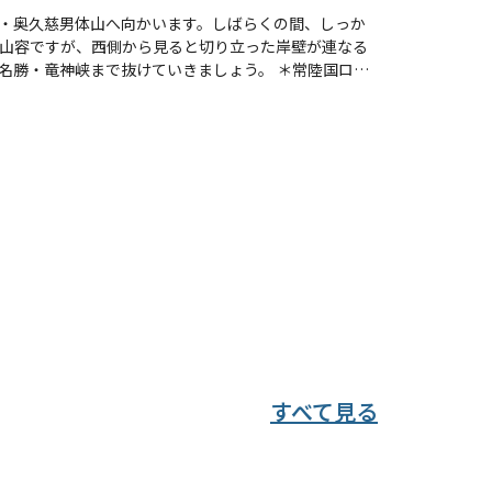
・奥久慈男体山へ向かいます。しばらくの間、しっか
山容ですが、西側から見ると切り立った岸壁が連なる
神峡まで抜けていきましょう。 ＊常陸国ロン
は、いくつもの里山と地域の文化を繋ぐ壮大なロングト
奥久慈の荒々しい岩稜帯からのどかな田園風景、稜線か
く、地域に点在する魅力あふれる地域資源や、古くから
旅の第一歩を、ぜひ一緒に踏み出しましょう。
すべて見る