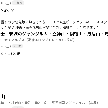
.18 (土)
日帰り
めたぼん
々曇りの予報 急坂の無さそうなコースで４座ピークゲットのコース ス
場としました😀 太郎山〜塩沢権現山は思いの外、踏跡バッチリありました
士・大子アルプス（常陸国ロングトレイル）
(茨城)
.30 (土)
2日間
あるきにすと
巣山
男体山・月居山・篭岩（篭岩山）（常陸国ロングトレイル）
(茨城)