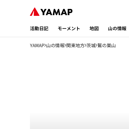
7
8
1月
2月
3月
4月
5月
6月
9月
10月
月
月
13.03%
5.59%
7.91%
6.98%
4.66%
4.66%
0%
0%
1.4%
0.47%
3
活動日記
モーメント
地図
山の情報
YAMAP
山の情報
関東地方
茨城
鷲の巣山