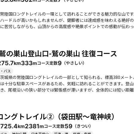
とができます。 全体的に、鷲の巣山は自然の美しさを感じながら、少しの冒険を楽しむことができる素
スポットです。季節ごとの魅力を感じながら、ぜひ訪れてみてください
常陸国ロングトレイルの一環として訪れることができる魅力的な山です
ハードルが高いかもしれませんが、健脚者には達成感を味わえる絶好の
労しながらも、山頂からの高度感や絶景ポイントでの感動が伝わってきます。 特に、木々が生い茂る中
慈の山々を見渡すことができ、心が癒される瞬間です。紅葉の季節には
折々の魅力を楽しむことができます。ただし、急登や滑りやすい場所が多いた
駐車場が少なく、事前に情報を確認しておくことが重要です。登山後に
-鷲の巣山登山口-鷲の巣山 往復コース
しむこともできます。特に、常陸牛のステーキや新鮮な魚介類は、登山の疲れを癒
める登山者や、自然を楽しみたい方々にとって、特別な体験を提供して
27
5.7
333
9
コース定数
（
やさしい
）
km
m
一緒に訪れるのもおすすめです。
・バス
茨城県の常陸国ロングトレイルの一部として知られる、標高380メー
は十分な駐車スペースがあるため、気軽に訪れることができます。登山
、尾根沿いの狭い部分では緊張感が漂いますが、全体的には短い距離で登りやすいと評判
心地よさや、時折見える久慈川の流れや奥久慈男体山の美しい景観が楽
、ロープを使う場面もあるため、注意が必要です。登頂後の山頂は眺望
ースは、初心者から健脚者まで楽しめる内容で、特に子供連れのファミリーにもおすすめで
ロングトレイル②（袋田駅～竜神峡）
ワウチワの花が咲き、紅葉の季節には色づく木々が美しい景観を提供し
ともできます。特に、道の駅かわプラザでは、地
37
25.4
2381
59
コース定数
（
きつい
）
km
m
手に入れることができるため、登山のついでに立ち寄るのも良いでしょ
る素晴らしい登山コースです。
バス
神社仏閣
日本百低山
渓流・滝
巨岩・奇岩