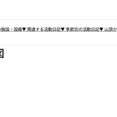
の施設・設備
▼
関連する活動日記
▼
季節別の活動日記
▼
山頂か
図