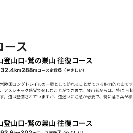
コース
山登山口-鷲の巣山 往復コース
43
2.4
288
6
コース定数
（
やさしい
）
km
m
常陸国ロングトレイルの一環として訪れることができる魅力的な山です
、アスレチック感覚で楽しむことができます。登山者からは、特に下山
す。道は整備されていますが、道迷いに注意が必要で、特に落ち葉が積もった場
展望が開けるポイントがあり、奥久慈男体山や周囲の山々を見渡すこと
れる価値があります。ただし、山頂自体は木々に囲まれており、展望は
んだ方も多く、特に膝丈のもみじが真っ赤に染まる様子は印象的です。 このコースは、初心者には少し厳し
山登山口-鷲の巣山 往復コース
脚者やアドベンチャーを楽しみたい方にはぴったりです。特に、家族連
う。また、登山後には「道の駅奥久慈だいご」で温泉に入ることができ
59
3.6
302
7
コース定数
（
やさしい
）
km
m