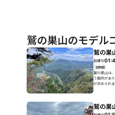
鷲の巣山のモデル
鷲の巣
01:
日帰り
短時間
鷲の巣山は、
う箇所があり
が求められま
くにつれて、
晴らしく、訪
て美しい景色を楽し
鷲の巣
りますが、健
ることでしょ
01:
日帰り