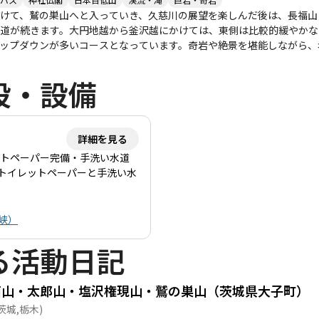
けて、鷲の巣山へと入っていき、久慈川の展望を楽しんだ後は、長福山
道が続きます。大円地越から釜沢越にかけては、東側は比較的緩やかな
ップダウンが多いコースとなっています。奇岩や絶景を堪能しながら、名勝・竜
とは 茨城県北部の豊かな自然を舞台にした「常陸国ロングトレイル」
現在約275㎞開通済）。 本トレイルは、茨城県北６市町にまたがり、
設・設備
まで、変化に富んだ風景が楽しめます。 そして、単なる登山道ではな
みや歴史を体感できる点が大きな魅力です。 里山文化をつなぐ壮大な
詳細を見る
ットペーパー完備・手洗い水道
トイレットペーパーと手洗い水
峡）
る活動日記
面山・太郎山・塩沢権現山・鷲の巣山（茨城県大子町）
茨城,栃木)