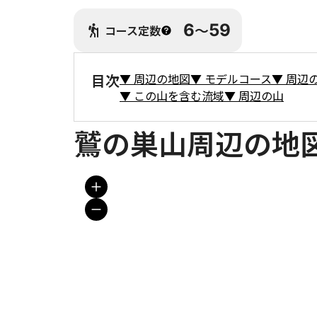
6
〜
59
コース定数
目次
▼
周辺の地図
▼
モデルコース
▼
周辺
▼
この山を含む流域
▼
周辺の山
鷲の巣山周辺の地