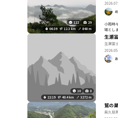
2026.07
122
29
小雨時
06:39
12.3 km
848 m
生瀬富
2026.05
10
0
22:19
40.4 km
3272 m
鷲の
奥久慈