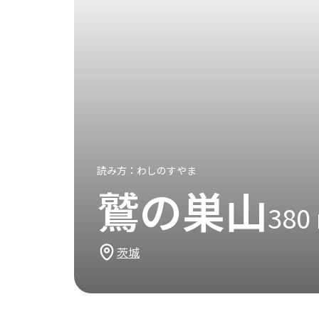
読み方：
わしのすやま
鷲の巣山
380
茨城