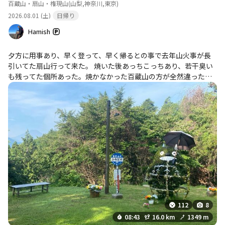
百蔵山・扇山・権現山
(山梨,神奈川,東京)
2026.08.01 (土)
日帰り
Hamish
夕方に用事あり、早く登って、早く帰るとの事で去年山火事が長
引いてた扇山行って来た。 焼いた後あっちこっちあり、若干臭い
も残ってた個所あった。焼かなかった百蔵山の方が全然違った。
歩きやすい山行でした。 下山の無料市営グラウンド駐車場で車駐
めて、大月タクシー(5千円弱)通常営業8時〜だけど前夜頼んで、6
時に来てもらって、梨の木平まで行って良かった。樹林帯から出
たら暑くて、汗だくだった。車着く前エアコンつけたら快適だっ
た。 事故渋滞ちょっとあったけど、やっぱり早く行って良かっ
た。
112
8
08:43
16.0 km
1349 m