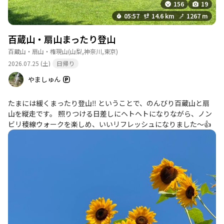
156
19
05:57
14.6 km
1267 m
百蔵山・扇山まったり登山
百蔵山・扇山・権現山
(山梨,神奈川,東京)
2026.07.25 (土)
日帰り
やましゅん
たまには緩くまったり登山‼️ ということで、のんびり百蔵山と扇
山を縦走です。 照りつける日差しにヘトヘトになりながら、ノン
ビリ稜線ウォークを楽しめ、いいリフレッシュになりました〜👍