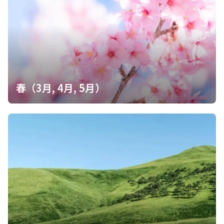
テ・踏み跡が少しあり、林道まで辿り着けます。 〜備忘録〜 百蔵
山③／山梨百名山 ------------------------- 8.56kg／3.6L（残2.2
L）
春（3月, 4月, 5月）