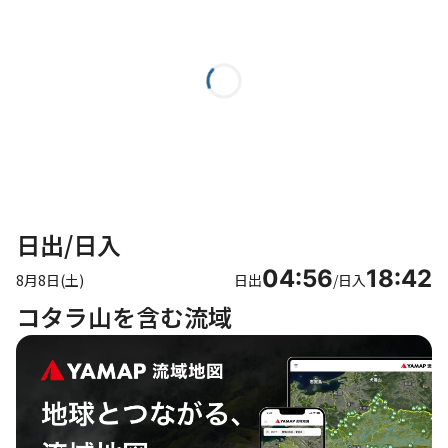
日出/日入
04:56
18:42
8月8日(土)
日出
/
日入
コタラ山を含む流域