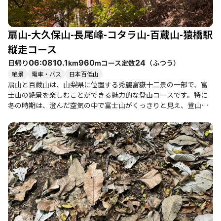
は、癒しのスポットとして人気です。 このコースは、家族連れや
初心者から健脚者まで幅広いレベルの登山者におすすめです。特
に春や秋の季節は、花や紅葉が楽しめるため、訪れる価値があり
扇山-大久保山-長尾峰-コタラ山-百蔵山-猿橋駅
ます。ただし、夏は暑さが厳しいため、十分な水分補給と休憩を
心がけてください。 周辺には猿橋駅があり、帰りに立ち寄ること
縦走コース
ができる温泉や美味しいグルメも楽しめます。整備された登山道
日帰り
コース定数
（
ふつう
）
06:08
10.1
960
24
km
m
とアクセスの良さも魅力の一つです。自然の中で心を癒し、素晴
絶景
電車・バス
日本百低山
らしい景色を楽しむことができる扇山と百蔵山の縦走は、登山者
扇山と百蔵山は、山梨県に位置する秀麗富嶽十二景の一部で、富
にとって特別な体験となることでしょう。
士山の絶景を楽しむことができる魅力的な登山コースです。特に
冬の時期は、澄んだ空気の中で富士山がくっきりと見え、登山者
に感動を与えます。登山道は整備されており、比較的フラットな
部分も多く、初心者や子供連れでも楽しめるコースです。ただ
し、急登や落ち葉の滑りやすい箇所もあるため、注意が必要で
す。 登山の所要時間は約5〜7時間で、扇山から百蔵山への縦走
は、適度な疲労感と達成感を味わえる絶好のルートです。特に、
山頂では広々としたスペースがあり、レジャーシートを広げての
んびりとランチを楽しむことができます。冬の登山では、温かい
カップ麺が格別で、登山の楽しみの一つです。 また、周辺にはト
トロのオブジェが点在しており、ジブリファンにはたまらないス
ポットです。帰りには、近くの温泉で疲れを癒すこともでき、登
山後の楽しみも充実しています。特に、極楽湯は冬の登山後にぴ