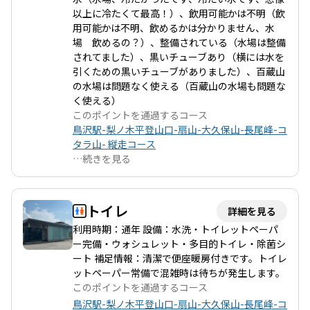
以上に冷たくて最高！）、飲用可能かは不明（飲
用可能かは不明、飲めるかは分かりません、水
場 飲めるの？）、整備されている（水場は整備
されてました）、黒いチューブあり（横には水を
引くための黒いチューブがありました）、百蔵山
の水場は問題なく使える（百蔵山の水場も問題な
く使える）
このポイントを通過するコース
鳥沢駅-梨ノ木平登山口-扇山-大久保山-長尾峰-コ
タラ山- 縦走コース
…
続きを見る
トイレ
詳細を見る
利用時期：通年 設備：水洗・トイレットペーパ
ー完備・ウォシュレット・多目的トイレ・除菌シ
ート 補足情報：清潔で便座暖房付きです。トイレ
ットペーパー常備で混雑時は待ちが発生します。
このポイントを通過するコース
鳥沢駅-梨ノ木平登山口-扇山-大久保山-長尾峰-コ