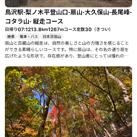
鳥沢駅-梨ノ木平登山口-扇山-大久保山-長尾峰-
コタラ山- 縦走コース
日帰り
コース定数
（
きつい
）
07:12
13.8
1267
30
km
m
絶景
電車・バス
日本百低山
扇山と百蔵山の縦走は、自然の美しさと山の力強さを感じること
ができる素晴らしいコースです。特に扇山は、その名の通り扇を
広げたような形状で、存在感があり、登山者にとっては憧れの山
でもあります。登山口の梨の木平までのアプローチは、緩やかな
舗装路で、途中には富士山の美しい眺望や野鳥の姿も楽しめま
す。 登山道は初心者にも優しいですが、尾根に出るまでの道のり
は少ししんどく感じるかもしれません。特に、山火事の跡が広範
囲に見られ、自然の力強さを実感することができます。扇山の山
頂からは、富士山が一望でき、晴れた日にはその美しさに感動す
ることでしょう。山頂は広々としており、登山者同士の交流も楽
しめますが、混雑することもあるため、早めに出発するのがおす
すめです。 百蔵山への道は静かで、心地よい尾根道が続きます。
途中には急登もありますが、達成感を味わえるポイントでもあり
ます。百蔵山の山頂では、再び富士山を眺めながら、ゆったりと
した時間を過ごすことができます。特に、百蔵山のトトロの広場