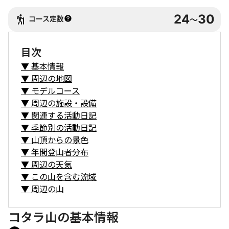
24
30
コース定数
〜
目次
▼
基本情報
▼
周辺の地図
▼
モデルコース
▼
周辺の施設・設備
▼
関連する活動日記
▼
季節別の活動日記
▼
山頂からの景色
▼
年間登山者分布
▼
周辺の天気
▼
この山を含む流域
▼
周辺の山
コタラ山の基本情報