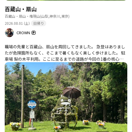
百蔵山・扇山
百蔵山・扇山・権現山
(山梨,神奈川,東京)
2026.08.01 (土)
日帰り
CROWN
職場の先輩と百蔵山、扇山を周回してきました。 急登はありまし
たが危険箇所もなく、そこまで暑くもなく楽しく歩けました。 駐
車場 梨の木平利用。ここに至るまでの道路が今回の1番の核心部
分でした😅 狭い、草や枝飛び出てる、倒木転がってた💦 トイレ 駐
車場や百蔵山の登山口付近(トトロのところ)にあり。 駐車場のト
イレはボットンであまり綺麗とは言えず😅 トトロのところにある
トイレは、カフェのトイレ？ってくらいオシャレでキレイ👍 あり
がたいです。