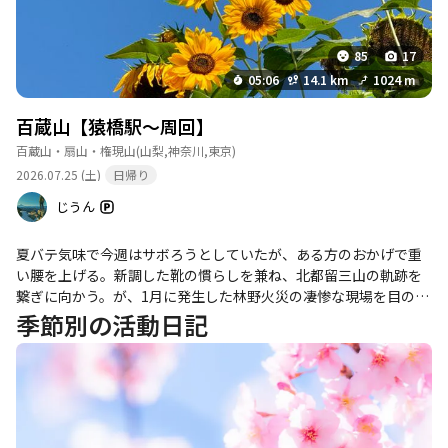
85
17
05:06
14.1 km
1024 m
百蔵山【猿橋駅〜周回】
百蔵山・扇山・権現山
(山梨,神奈川,東京)
2026.07.25 (土)
日帰り
じうん
夏バテ気味で今週はサボろうとしていたが、ある方のおかげで重
い腰を上げる。新調した靴の慣らしを兼ね、北都留三山の軌跡を
繋ぎに向かう。が、1月に発生した林野火災の凄惨な現場を目の当
たりにし、意気消沈し撤退…… □ 猿橋駅コインパーキング／AM4:
季節別の活動日記
30／曇／24℃／無風 登山道は明瞭で、歩きやすい。登山口先の水
場も使え、水量もボチボチ。森の中は蒸すが、大同山・百蔵山分
岐まで乗り上げると、北側からの風が入り快適に。 コタラ山先か
らは火災の爪痕が。大久保山手前で撤退。 長尾峰から境界尾根を
使い宮谷地区に下山。YAMAPではルートはありませんが、何かの
作業道なのか、もしくは消火作業用だったのか、新しめのピン