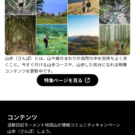
山歩（さんぽ）とは、山や身のまわりの自然の中を気持ちよく歩
くこと。今すぐ行ける山歩コースや、山歩した気分になれる映像
コンテンツを更新中です。
特集ページを見る
コンテンツ
活動日記
モーメント
地図
山の情報
コミュニティ
キャンペーン
山歩（さんぽ）しよう。