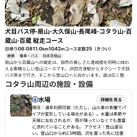
ったりのリフレッシュスポットです。 このコースは、静けさと自
然の美しさを感じながら、富士山を眺めることができる贅沢な体
験を提供してくれます。紅葉の時期や冬の晴れた日には、特に美
しい景観が広がりますので、ぜひ訪れてみてください。
犬目バス停-扇山-大久保山-長尾峰-コタラ山-百
蔵山-百蔵 縦走コース
日帰り
コース定数
（
きつい
）
06:08
11.0
1042
25
km
m
絶景
電車・バス
日本百低山
扇山から百蔵山への縦走は、自然の美しさと達成感を同時に味わ
える素晴らしい登山コースです。JR四方津駅からタクシーで犬目
バス停まで行き、そこから登山口へと向かいます。道は広く整備
されており、初心者から健脚者まで楽しめるコースです。 このコ
コタラ山周辺の施設・設備
ースの魅力は、何と言っても富士山の眺望です。特に百蔵山の山
頂からは、雲の隙間から見える富士山の姿が感動的です。登山者
水場
詳細を見る
たちは、晴れた日にはその美しい姿を拝むことができ、また桜や
新緑の季節には、色とりどりの花々が道を彩ります。春にはヒト
現況：通年利用可能（ただし、山火事の影響でパ
リシズカやスミレ、イカリソウなどの可憐な花々が咲き誇り、登
イプが変形している場合がある）。水量は季節や
山道を歩く楽しみを増してくれます。 登りは急勾配が続く部分も
天候に左右されるが、雨が降っていなくても豊富
ありますが、ガイドのペース管理のおかげで無理なく登ることが
に流れていることがある。 アクセス：登山道沿
できるのが嬉しいポイントです。特に、仲間と一緒に登ることで
い。登山口から約1.5時間。沢を渡った先に位置