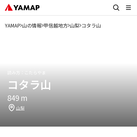
1月
2月
3月
4月
5月
6月
7月
8月
9月
10.59%
10.4%
9.33%
19.04%
10.01%
5.83%
1.9%
1.46%
3.99
YAMAP
山の情報
甲信越地方
山梨
コタラ山
読み方：
こたらやま
コタラ山
849
m
山梨