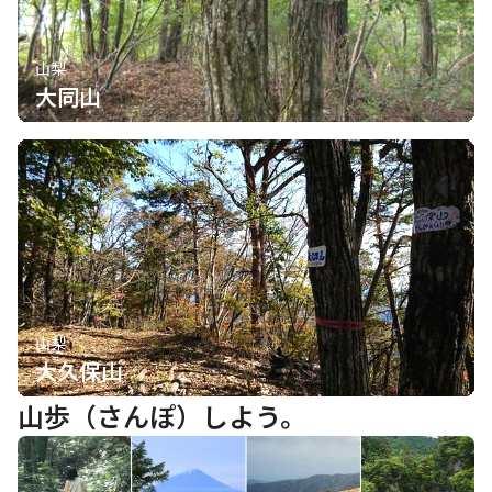
山梨
大同山
山梨
大久保山
山歩（さんぽ）しよう。