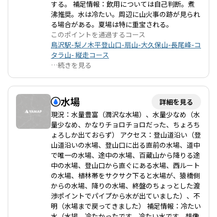
おしゃべりを楽しみながら、リラックスした雰囲気で進むことが
する。 補足情報：飲用については自己判断。煮
できます。登山の途中では、トトロのオブジェや美しい新緑に癒
沸推奨。水は冷たい。周辺に山火事の跡が見られ
されること間違いなしです。 ただし、注意が必要なのは下山時の
る場合がある。夏場は特に重宝される。
急勾配です。特に百蔵山からの下りは、膝に負担がかかるため、
このポイントを通過するコース
慎重に降りることが求められます。舗装された道に出ると、アス
鳥沢駅-梨ノ木平登山口-扇山-大久保山-長尾峰-コ
ファルトの硬さが足に響くこともあるので、しっかりとした靴を
タラ山- 縦走コース
履いて臨むことをおすすめします。 また、下山後には猿橋駅近く
…
続きを見る
のセブンイレブンでのコーヒータイムや、周辺の温泉でのリフレ
ッシュも楽しめます。全体として、扇山から百蔵山への登山は、
自然の美しさと仲間との絆を深める素晴らしい体験を提供してく
水場
詳細を見る
れることでしょう。
現況：水量豊富（潤沢な水場）、水量少なめ（水
量少なめ、かなりチョロチョロだった、ちょろち
ょろしか出ておらず） アクセス：登山道沿い（登
山道沿いの水場、登山口に出る直前の水場、道中
で唯一の水場、途中の水場、百蔵山から降りる途
中の水場、登山口から直ぐにある水場、西ルート
の水場、植林帯をサクサク下ると水場が、猿橋側
からの水場、降りの水場、終盤のちょっとした渡
渉ポイントでパイプから水が出ていました）、不
明（水場まで戻ってきました） 補足情報：冷たい
水（水場、冷たかったです、冷たい水です、想像