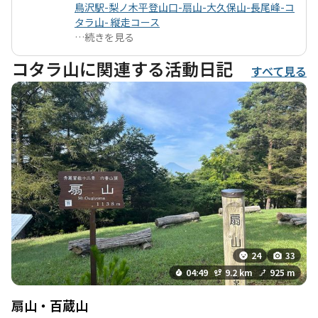
鳥沢駅-梨ノ木平登山口-扇山-大久保山-長尾峰-コ
タラ山- 縦走コース
…
続きを見る
コタラ山に関連する活動日記
すべて見る
24
33
04:49
9.2 km
925 m
扇山・百蔵山