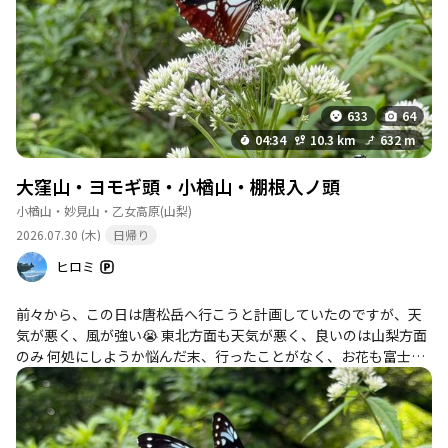
633
64
04:34
10.3 km
632 m
大窪山・ヨモギ頭・小楢山・棚根入ノ頭
小楢山・妙見山・乙女高原
(山梨)
2026.07.30 (木)
日帰り
ヒロミ
前々から、この日は唐松岳へ行こうと計画していたのですが、天
気が悪く、風が強い😭 東北方面も天気が悪く、良いのは山梨方面
のみ 何処にしようか悩んだ末、行ったことがなく、お花も富士山
も見れる、乙女高原&小楢山へ行くことにしました。 標高1500ｍ
以上だと、駐車場着いた時点涼しい😊 歩いていても、心地よい
風があって、気持ち良く歩くことが出来ました。 乙女高原は沢山
のお花が咲いていて、つい、写真を沢山と撮ってしまいました。