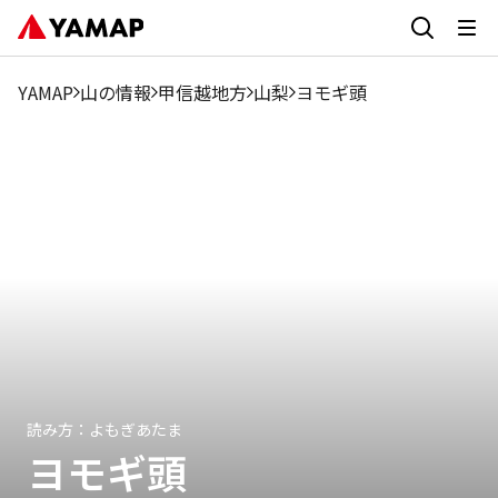
1
2月
3月
4月
5月
6月
7月
8月
9月
月
YAMAP
山の情報
甲信越地方
山梨
ヨモギ頭
0%
1.27%
0.64%
0.64%
15.83%
27.22%
15.83%
13.93%
15.83
読み方：
よもぎあたま
ヨモギ頭