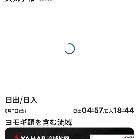
日出/日入
04:57
18:44
8月7日(金)
日出
/
日入
ヨモギ頭を含む流域