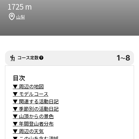
1725
m
山梨
1
8
コース定数
〜
目次
▼
周辺の地図
▼
モデルコース
▼
関連する活動日記
▼
季節別の活動日記
▼
山頂からの景色
▼
年間登山者分布
▼
周辺の天気
▼
この山を含む流域