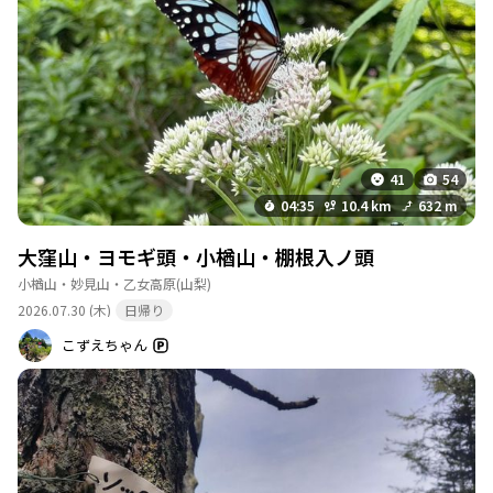
ヨモギ頭手前展望と小楢山、両方で富士山を見ることが出来て、
お花、アサギマダラ、ハチ、トンボと色々楽しめて、大満足しま
した💕💕
41
54
04:35
10.4 km
632 m
大窪山・ヨモギ頭・小楢山・棚根入ノ頭
小楢山・妙見山・乙女高原
(山梨)
2026.07.30 (木)
日帰り
こずえちゃん