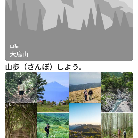
山梨
大烏山
山歩（さんぽ）しよう。