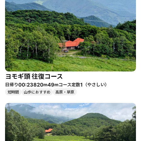
ヨモギ頭 往復コース
日帰り
コース定数
（
やさしい
）
00:23
820
49
1
m
m
短時間
山歩におすすめ
高原・草原