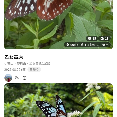
15
13
00:36
1.1 km
70 m
乙女高原
小楢山・妙見山・乙女高原
(山梨)
2026.08.02 (日)
日帰り
みこ