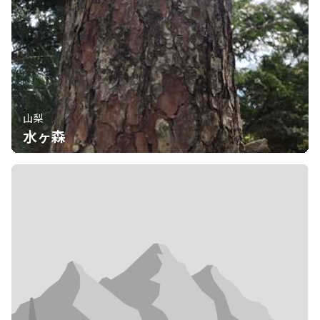
山梨
水ヶ森