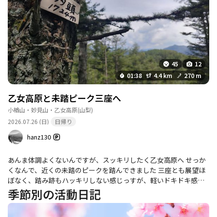
45
12
01:38
4.4 km
270 m
乙女高原と未踏ピーク三座へ
小楢山・妙見山・乙女高原
(山梨)
2026.07.26 (日)
日帰り
hanz130
あんま体調よくないんですが、スッキリしたく乙女高原へ せっか
くなんで、近くの未踏のピークを踏んできました 三座とも展望ほ
ぼなく、踏み跡もハッキリしない感じっすが、軽いドキドキ感味
わえたし、乙女高原でのんびりできたんでオッケーです！
季節別の活動日記