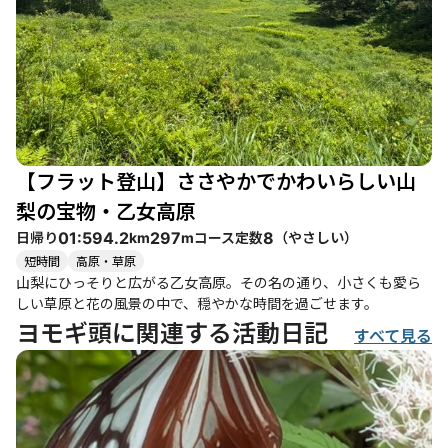
【フラット登山】ささやかでかわいらしい山
梨の宝物・乙女高原
日帰り
コース定数
（
やさしい
）
01:59
4.2
297
8
km
m
短時間
高原・草原
山梨にひっそりと広がる乙女高原。その名の通り、小さくも愛ら
しい草原と花の風景の中で、穏やかな時間を過ごせます。
ヨモギ頭に関連する活動日記
すべて見る