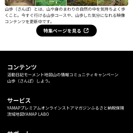
山歩（さんぽ）とは、山や身のまわりの自然の中を気持ちよく歩
くこと。今すぐ行ける山歩コースや、山歩した気分になれる映像
コンテンツを更新中です。
特集ページを見る
コンテンツ
活動日記
モーメント
地図
山の情報
コミュニティ
キャンペーン
山歩（さんぽ）しよう。
サービス
YAMAPプレミアム
オンラインストア
マガジン
ふるさと納税
保険
流域地図
YAMAP LABO