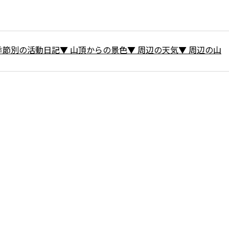
季節別の活動日記
▼
山頂からの景色
▼
周辺の天気
▼
周辺の山