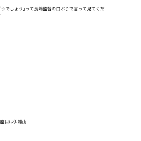
 ｢どうでしょう｣って長嶋監督の口ぶりで言って見てくだ

山2座目は伊雄山