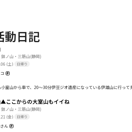
活動日記
山
・鉢ノ山・三筋山
(静岡)
.06 (土)
日帰り
チコ
も小室山から車で、20〜30分伊豆ジオ遺産になっている伊雄山に行っ
山▲ここからの大室山もイイね
・鉢ノ山・三筋山
(静岡)
.21 (金)
日帰り
金さん