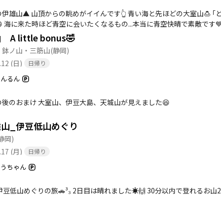
伊雄山▲ 山頂からの眺めがイイんです👆️ 青い海と先ほどの大室山🍮
 海に来た時ほど青空に会いたくなるもの...本当に青空快晴で素敵です
 little bonus🤣
・鉢ノ山・三筋山
(静岡)
.12 (日)
日帰り
るんるん
の後のおまけ 大室山、伊豆大島、天城山が見えました😆
雄山_伊豆低山めぐり
静岡)
.17 (月)
日帰り
ゆうちゃん
伊豆低山めぐりの旅🚗³₃ 2日目は晴れました☀️🙌 30分以内で登れるお