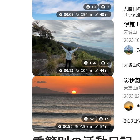
13
8
九座目の
00:09
394 m
48 m
さいね
伊雄山 A
天城山
2025.10
166
7
天城山
00:13
304 m
44 m
②伊
大室山
(
2025.03
62
15
2泊3日
00:50
4.9 km
57 m