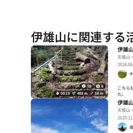
伊雄山に関連する
伊雄
天城山
2026.06
78
6
こちら
00:19
488 m
56 m
た。
伊雄
天城山
2025.11