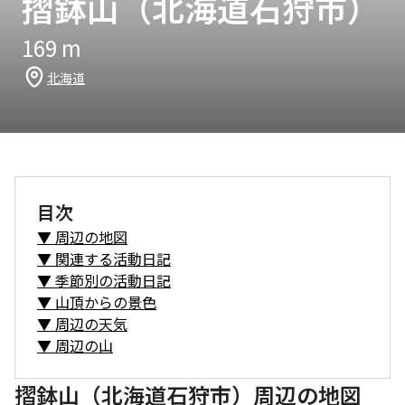
摺鉢山（北海道石狩市）
169
m
北海道
目次
▼
周辺の地図
▼
関連する活動日記
▼
季節別の活動日記
▼
山頂からの景色
▼
周辺の天気
▼
周辺の山
摺鉢山（北海道石狩市）周辺の地図