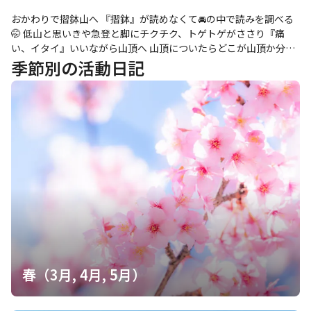
おかわりで摺鉢山へ 『摺鉢』が読めなくて🚘の中で読みを調べる
🤭 低山と思いきや急登と脚にチクチク、トゲトゲがささり『痛
い、イタイ』いいながら山頂へ 山頂についたらどこが山頂か分か
らずこれかもで写メ📸😆 この後、石狩の番屋の湯で疲れを癒や
季節別の活動日記
し、銭函の文華楼でお腹を満たして帰宅🏠 昨日は誘っておきなが
らリサーチは山友にお願い、準備不足でトラブル発生と色々あっ
たけどお天気と山友のおかげでいい山活になりました！ 感謝🙏✨
春（3月, 4月, 5月）