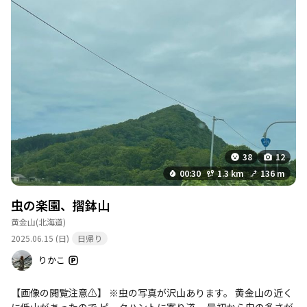
38
12
00:30
1.3 km
136 m
虫の楽園、摺鉢山
黄金山
(北海道)
2025.06.15 (日)
日帰り
りかこ
【画像の閲覧注意⚠️】 ※虫の写真が沢山あります。 黄金山の近く
に低山があったので ピークハントに寄り道。 最初から虫の多さが