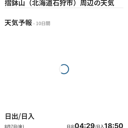
摺鉢山（北海道石狩市）周辺の天気
天気予報
 - 10日間
日出/日入
04:29
18:50
8月7日(金)
日出
/
日入