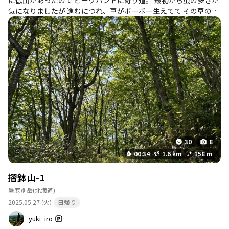
気になりましたが 進むにつれ、草がボーボー生えてて その草の中
に 大量の虫、虫、虫、 大量の毛虫、毛虫、毛虫、、、 気づくとパ
ンツにくっついてる😨 三角点探す気力すらなくなるくらい たくさ
んの毛虫の顔がこっちをみてるんです😨 直ぐに下山しました💦 下
山して、身体に虫がついてないか確認したら 10匹は全身に毛虫が
付いてて ザックにも5匹は付いてました、、、😱 この時期の入山
はお勧めしません、、、
30
8
00:34
1.6 km
158 m
摺鉢山-1
暑寒別岳
(北海道)
2025.05.27 (火)
日帰り
yuki_iro