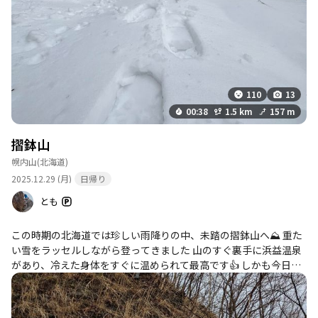
110
13
00:38
1.5 km
157 m
摺鉢山
幌内山
(北海道)
2025.12.29 (月)
日帰り
とも
この時期の北海道では珍しい雨降りの中、未踏の摺鉢山へ⛰️ 重た
い雪をラッセルしながら登ってきました 山のすぐ裏手に浜益温泉
があり、冷えた身体をすぐに温められて最高です👍 しかも今日は
午後1時からの営業で、営業開始直後に到着しました🚗 翌日は休業
だったのでラッキーでした✌️