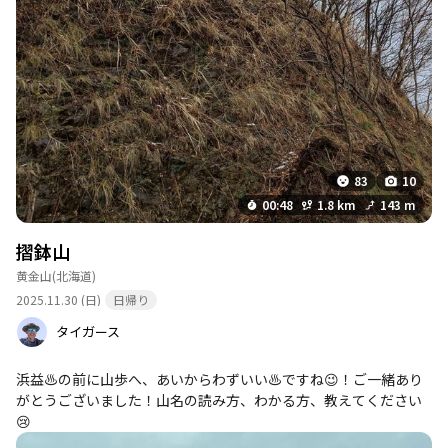
83
10
00:48
1.8 km
143 m
摺鉢山
黄金山
(北海道)
2025.11.30 (日)
日帰り
タイガース
浜益♨️の前に山歩へ、あいからわずいい♨️ですね😉！ご一緒あり
がとうございました！山名の読み方、わかる方、教えてください
😢