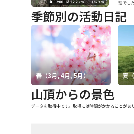
が出来、日本
12:00
52.2 km
1479 m
理でした
の行っ
季節別の活動日記
に強く
本、フィ
い、金東仁の
春（3月, 4月, 5月）
夏（
山頂からの景色
データを取得中です。取得には時間がかかることがあ