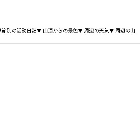
季節別の活動日記
▼
山頂からの景色
▼
周辺の天気
▼
周辺の山