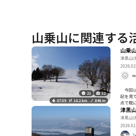
山乗山に関連する
山乗山
津黒山
(
2026.02
m
今回は
21
32
記を見
07:59
10.2 km
846 m
点で既
津黒
周回す
乗山か
津黒山
(
景色で
2026.01