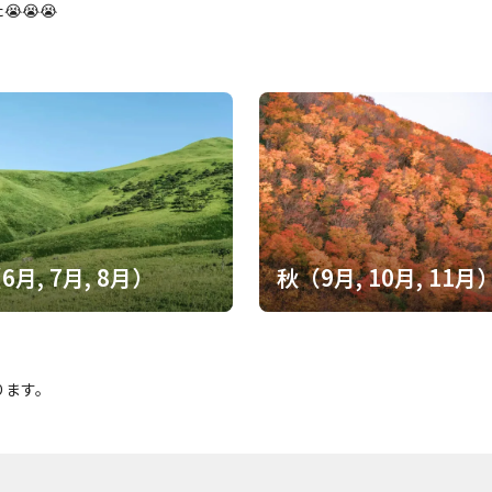
女性と恋仲となる。終戦直後にその女性と朝鮮に戻って行くが… 戦時中の日本(人)による、朝鮮人徴用工に対する日本人
😭😭
た悲惨な行為や仕打ちが、生々しく描かれています。 読んで行くのが、
なって行く本です。 日本人が、朝鮮人を見下した時代であり、その後の
クションと思いますが、本当にこの様な行いを日本人は色んな処でやっていたんだろうと
思い等、読んで行くと非常に辛く胸がはち切れそうになります。 ”三たび”では奇数なので帰らないの？って読んでたとこ
ろ、最後は”そうだったのか”って胸が
6月, 7月, 8月）
秋（9月, 10月, 11月
ります。