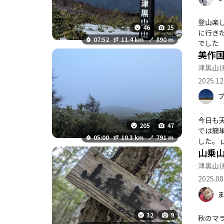
登山楽
46
25
に行きたいと思います 
07:52
11.4 km
890 m
でした
美作
津黒山
(
2025.12
今日も天
205
47
では簡
05:00
10.3 km
791 m
した。 山乗山への途中、笹で前へ歩くのに四苦八苦していると、しなった笹が私の股間へクリーンヒット… 約5分程悶絶状態で倒れて
山乗
ました、泣泣泣… まぁ、何とか山乗山の三角点を踏めて、良かっ
山 - 山乗山 駐車場 P.S. 積読から、帚木蓬生さんの『三たびの海峡』を読みました。 戦時中、日本での労働のため朝鮮から強制で連れて
津黒山
(
来られ
2025.08
根。当
の労働
リンチ
視役の
32
9
秋のマラソンシーズ