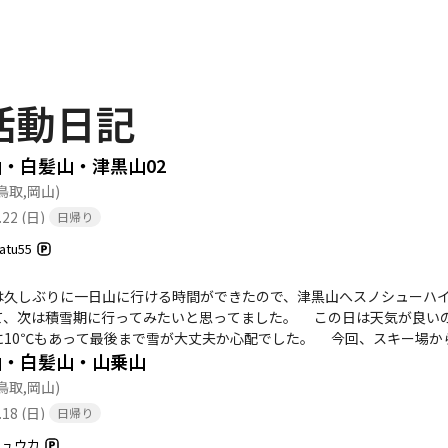
活動日記
・白髪山・津黒山02
鳥取,岡山)
.22 (日)
日帰り
atu55
久しぶりに一日山に行ける時間ができたので、津黒山へスノシューハイ
て、次は積雪期に行ってみたいと思ってました。 この日は天気が良い
に10℃もあって最後まで雪が大丈夫か心配でした。 今回、スキー場か
山・白髪山・山乗山
るルートで歩きましたが山乗山までは雪が無い所が所々あってスノーシ
ら先はしっかりした雪があって問題無く歩く事ができました。津黒山山
鳥取,岡山)
しばらくとどまってました🤩
.18 (日)
日帰り
シュウカ