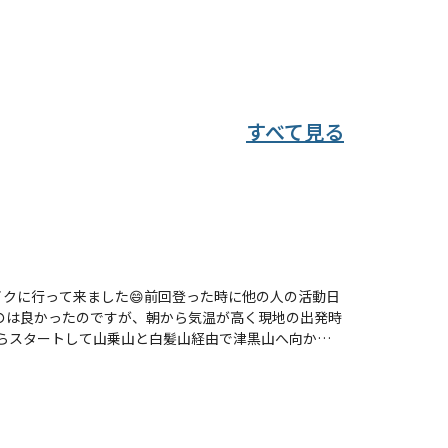
すべて見る
クに行って来ました😄前回登った時に他の人の活動日
のは良かったのですが、朝から気温が高く現地の出発時
らスタートして山乗山と白髪山経由で津黒山へ向かい
ューを付けたり外したりを何度か繰り返す事に。でも山
頂は立っているのがやっとの爆風でしたが、素晴らしい