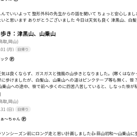
しんでいいよって 整形外科の先生からの話を聞いて ちょっと安心しました
ありがとうございました 今日は天気も良く 津黒山、白髪山、山乗山 冬限定コース 期待した以上に 美しい冬景色
国歩き：津黒山、山乗山
鳥取,岡山)
.01 (月)
日帰り
ブック
気は良くならず、ガスガスと強風の山歩きとなりました。(寒くはなかった) 
単に歩けましたが、白髪山、山乗山への道はピンクテープ等も無く、笹
山
た〜 ザック重さ：測定せず 【今回のコース】 駐車場 - 津黒山 - 白髪
鳥取,岡山)
た河時根(ハーシグン)17歳。本当は肺病を患っている父親が日本に行く
.31 (日)
日帰り
初は造船所で働く予定だったが、連れて来られたのは福岡・芦屋にある高
で2交替。休みはほとんど無く食事も食べられる様な物でなく少なく家
まぁ～ちゃん
で殺される者もいる地獄の有様であった。 労務主任は日本人であるが、
朝鮮人を使って朝鮮人労働者をいたぶる… そんな中、河時根は炭坑から
ン前にロング走と思い計画しました👍 蒜山初和〜山乗山に登山〜奥津ダム〜真庭市役所をゴール(約52Km) 全然無