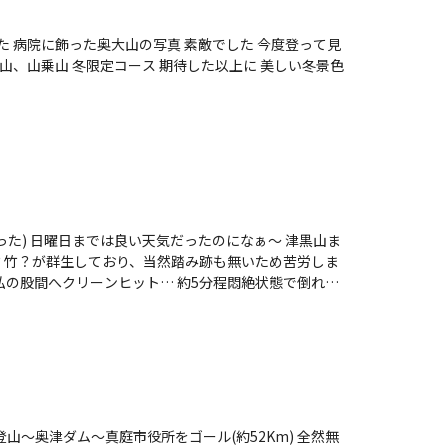
 病院に飾った奥大山の写真 素敵でした 今度登って見
日曜日までは良い天気だったのになぁ〜 津黒山ま
？竹？が群生しており、当然踏み跡も無いため苦労しま
予定であったが、自ら父親と代わって日本に来た河時
辻炭坑であった。 炭坑での暮らしは、１日15時間も
畜以下の生活。脱走する者がいるが、捕まると半殺しか
その下に監視役として朝鮮人が数名いる。日本人は、監
脱走に成功し、朝鮮人仲間の助けで仕事をし生活する事