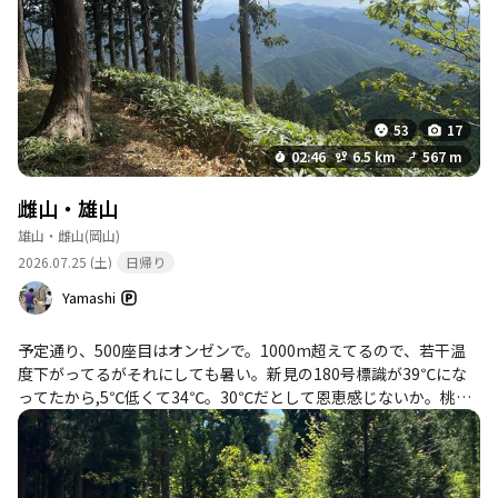
むことをおすすめします。 また、登山の後には、近くの奥津温泉
でリラックスしたり、地元のグルメである千屋牛を楽しむことも
できます。周辺には道の駅や足湯もあり、登山後の楽しみが豊富
です。 このコースは、静けさと開放感を味わいながら、自然の美
しさを堪能できる場所です。特に晴れた日には、360度の展望が楽
53
17
しめるため、晴れの日を狙って訪れるのがベストです。登山者同
02:46
6.5 km
567 m
士の出会いもあり、安心感を持ちながら登山を楽しむことができ
ます。
雌山・雄山
雄山・雌山
(岡山)
2026.07.25 (土)
日帰り
Yamashi
予定通り、500座目はオンゼンで。1000m超えてるので、若干温
度下がってるがそれにしても暑い。新見の180号標識が39℃にな
ってたから,5℃低くて34℃。30℃だとして恩恵感じないか。桃🍑
安い。流石に産地。