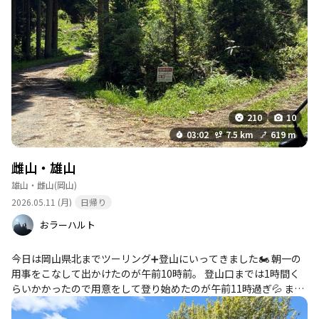
210
10
03:02
7.5 km
619 m
雌山・雄山
雄山・雌山
(岡山)
2026.05.11 (月)
日帰り
おラーハルト
今日は岡山県北までツーリング➕登山にいってきました🏍️ 朝一の
用事をこなして出かけたのが午前10時前。 登山口までは1時間く
らいかかったので用意をして登り始めたのが午前11時過ぎ💦 まあ
焦らずゆっくり登っていきましょう♪ 未舗装路手前の案内看板の
前で🅿️ そこから登山口までしばらく林道歩きします🚶 けっこう林