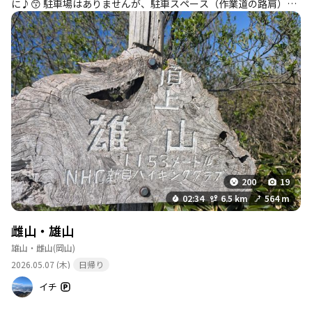
に♪😙 駐車場はありませんが、駐車スペース（作業道の路肩）は
数カ所ありました🅿️ 元々牧場があったらしく、登山口手前は気持
ち良い牧草地があり、登る前から開放感が(⁠ ⁠╹⁠▽⁠╹⁠ ⁠) 雌山へ登るま
でのつづら折りの細道さえ頑張って登れば、雌山から雄山までは
なだらかなアップダウンの縦走路で、快適に歩けました😙 人気薄
なので多分誰も登りに来てないだろうと思ってたら、大阪からわ
ざわざ登りに来られていた方とちょうどスタートが一緒になり、
元気がでました(≧∇≦)b 雄山の山頂からの景色が素晴らしく、快
晴にも恵まれて大山・烏ヶ山をくっきり見ることが出来てラッキ
ーでした⭐️
200
19
02:34
6.5 km
564 m
雌山・雄山
雄山・雌山
(岡山)
2026.05.07 (木)
日帰り
イチ