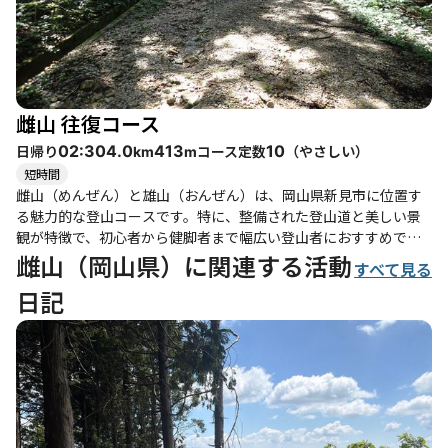
雌山 往復コース
日帰り
コース定数
（
やさしい
）
02:30
4.0
413
10
km
m
短時間
雌山（めんぜん）と雄山（おんぜん）は、岡山県新見市に位置す
る魅力的な登山コースです。特に、整備された登山道と美しい景
観が特徴で、初心者から健脚者まで幅広い登山者におすすめで
す。駐車場は限られていますが、登山口までの林道は比較的歩き
雌山（岡山県）に関連する活動
すべて見る
やすく、牧草地を通り抜けると、登山道の入口に到着します。 登
日記
山道は、最初の1キロは緩やかな林道が続き、その後はつづら折り
の急坂が待ち受けています。雌山の山頂に到達すると、風通しの
良い場所で涼しさを感じながら、周囲の美しい景色を楽しむこと
ができます。特に、雄山に向かう途中では、大山や大佐山の壮大
な眺望が広がり、登山者に達成感を与えてくれます。 登山道は整
備されており、笹が刈り払われているため、歩きやすさが向上し
ていますが、一部では笹が道に出ている場所もあるため、注意が
必要です。特に、下りの際は黒い土が滑りやすいので、慎重に進