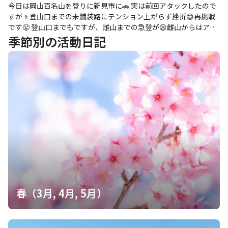
今日は岡山百名山を登りに新見市に🚗 実は前回アタックしたので
すが🚶登山口までの未舗装路にテンション上がらず挫折😅再挑戦
です😤 登山口までもですが、雌山までの急登が😫雌山からはアッ
プダウンの気持ち良い登山道でした🤗
季節別の活動日記
春（3月, 4月, 5月）