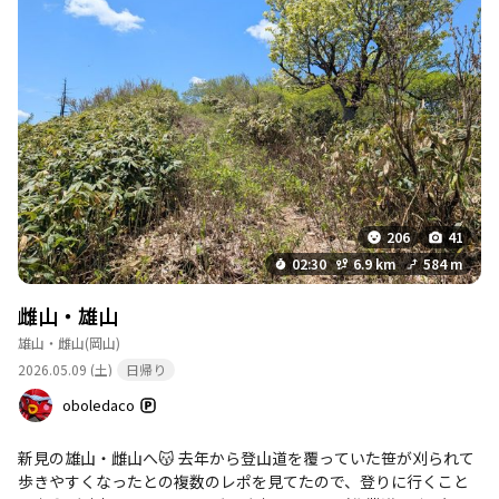
道区間が長かったです💦 登山口からようやく山道の登山道っぽく
なってきました🎶 まずは雌山へ向けてグイグイ標高を上げていき
ます⬆️ 心拍数を意識してペースを抑え、負荷の少ない足運びを意
識して歩きます。 けっこうな標高差を上りますが、歩き方とペー
ス配分のおかげで苦も無く雌山山頂まで到着しました🚩 眺めは残
念ながら木に囲まれているのでイマイチですが、雌山山頂手前に
展望スポットがあるのでそこで景色を堪能しましょう✨ 続いて雄
山へ⛰️ 雄山へは雌山からほとんど縦走路となっているので、多少
の勾配はありますが快適な尾根の登山道を歩く感じです🎶 ほぼ一
本道なので迷う事もなく、笹の区間がありますが綺麗に刈払いさ
206
41
れているので薮漕ぎもありません👍 まさに山歩区間でした🚶 雄
02:30
6.9 km
584 m
山山頂も難なく到着しここで一息☕️ 山頂スペースは180度近く見
渡せるので眺めも良い感じ✨ 五人くらいは余裕で休憩できるスペ
雌山・雄山
ースでした。 帰りはピストンで来た道を戻ります。 標高差がある
雄山・雌山
(岡山)
ので下りはあっという間に下山しました🏃 程良い疲れと満足感が
2026.05.09 (土)
日帰り
ありますがもう一山登って帰ろうかな、ということで次の山へ🏍️
💨
oboledaco
新見の雄山・雌山へ😽 去年から登山道を覆っていた笹が刈られて
歩きやすくなったとの複数のレポを見てたので、登りに行くこと