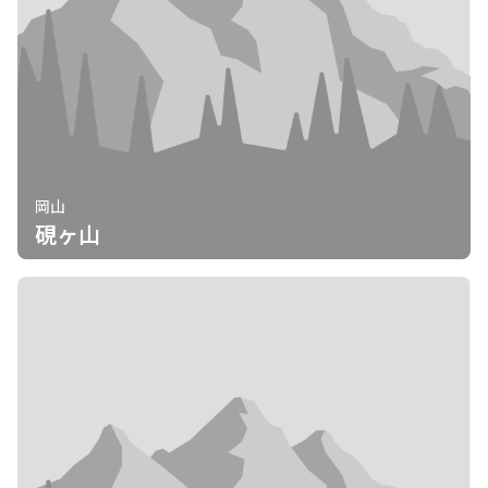
岡山
硯ヶ山