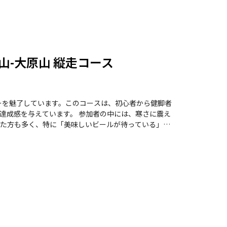
山-大原山 縦走コース
ーを魅了しています。このコースは、初心者から健脚者
。 参加者の中には、寒さに震え
た方も多く、特に「美味しいビールが待っている」と
基調で、時折見える大阪の街並みや、整備されたトレ
必要だとの声もあり、事前の準備が重要です。また、ス
間と励まし合いながら走ることができるため、おすす
の魅力の一つです。冬の生駒山系でのトレイルラン