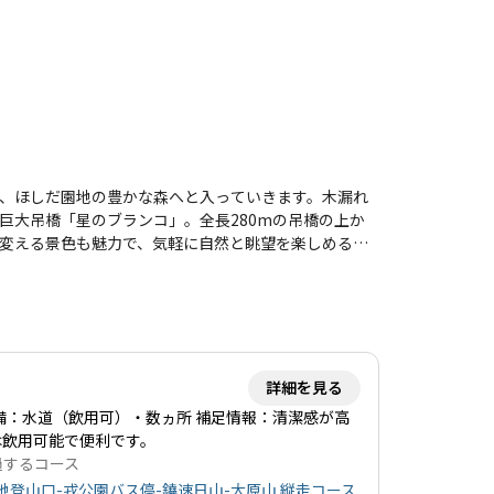
、ほしだ園地の豊かな森へと入っていきます。木漏れ
巨大吊橋「星のブランコ」。全長280mの吊橋の上か
変える景色も魅力で、気軽に自然と眺望を楽しめる人
詳細を見る
備：水道（飲用可）・数ヵ所 補足情報：清潔感が高
は飲用可能で便利です。
過するコース
地登山口-戎公園バス停-鐃速日山-大原山 縦走コース