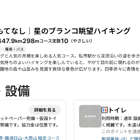
もてなし｜星のブランコ眺望ハイキング
44
7.9
298
10
コース定数
（
やさしい
）
km
m
電車・バス
グと人気の吊橋を楽しめる人気コース。私市駅から渓流沿いの道を歩き
気持ちのよいハイキングを楽しんでいると、やがて目の前に現れるのが
園地の森や山並みを見渡す爽快な景色が広がります。四季折々に表情を
グコースです。
・設備
トイレ
詳細を見る
レットペーパー完備・仮設トイ
利用時期：通年 設
ー常備です。協力金は任意です。
く綺麗です。水道
このポイントを通
-鐃速日山-大原山 縦走コース
飯盛乗越-ほしだ園