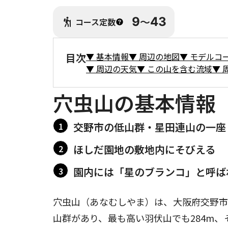
9
〜
43
コース定数
目次
▼
基本情報
▼
周辺の地図
▼
モデルコ
▼
周辺の天気
▼
この山を含む流域
▼
穴虫山の基本情報
交野市の低山群・星田連山の一座
ほしだ園地の敷地内にそびえる
園内には「星のブランコ」と呼ば
穴虫山（あなむしやま）は、大阪府交野市
山群があり、最も高い羽伏山でも284m、