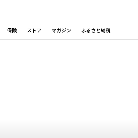
月
10月
11月
12月
6%
3.3%
11.97%
16.59%
保険
ストア
マガジン
ふるさと納税