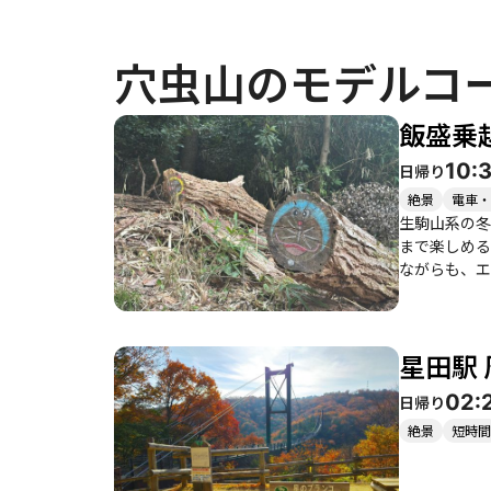
穴虫山のモデルコ
飯盛乗
10:
日帰り
絶景
電車・
生駒山系の冬
まで楽しめる整
ながらも、エ
いう期待感が
イルの美しさに癒されながら走るこ
景色を遮るこ
星田駅
ズメバチの巣がある場
の楽しさを感
02:
日帰り
めです。ゴー
は、自然の美
絶景
短時間