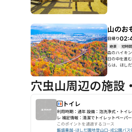
山のお
02:
日帰り
絶景
短時間
森のハイキン
日の中を進む
らは、ほしだ
気のハイキン
穴虫山周辺の施設
トイレ
利用時期：通年 設備：泡洗浄式・トイ
レ 補足情報：清潔でトイレットペーパ
このポイントを通過するコース
飯盛乗越-ほしだ園地登山口-戎公園バス停