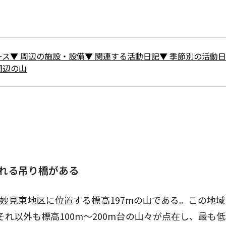
ース
▼
周辺の施設・設備
▼
関連する活動日記
▼
季節別の活動日
周辺の山
れる吊り橋がある
妙見東地区に位置する標高197mの山である。この地域
それ以外も標高100m〜200m台の山々が点在し、最も