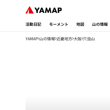
1月
2月
3月
4月
5月
6月
7月
8月
9
9.15%
13.11%
13.29%
13.86%
7.83%
6.04%
1.32%
1.14%
2.4
活動日記
モーメント
地図
山の情報
YAMAP
山の情報
近畿地方
大阪
穴虫山