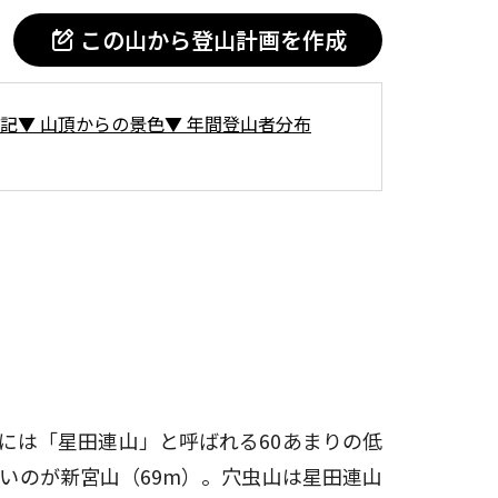
この山から登山計画を作成
記
▼
山頂からの景色
▼
年間登山者分布
には「星田連山」と呼ばれる60あまりの低
低いのが新宮山（69m）。穴虫山は星田連山