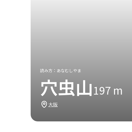
読み方：
あなむしやま
穴虫山
197
m
大阪