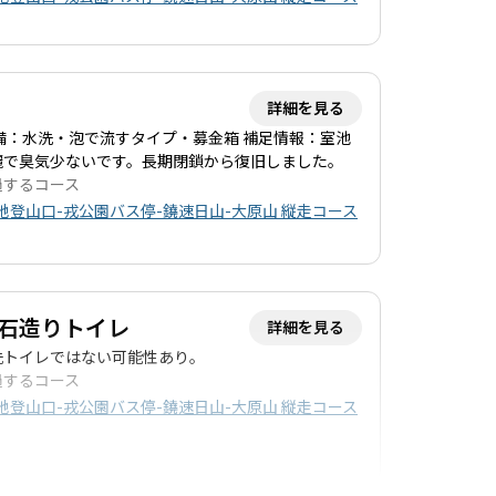
詳細を見る
備：水洗・泡で流すタイプ・募金箱 補足情報：室池
麗で臭気少ないです。長期閉鎖から復旧しました。
過するコース
地登山口-戎公園バス停-鐃速日山-大原山 縦走コース
石造りトイレ
詳細を見る
洗トイレではない可能性あり。
過するコース
地登山口-戎公園バス停-鐃速日山-大原山 縦走コース