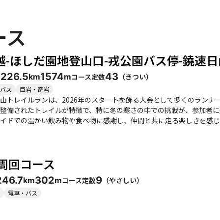
ース
越-ほしだ園地登山口-戎公園バス停-鐃速日
32
26.5
1574
43
コース定数
（
きつい
）
km
m
バス
巨岩・奇岩
山トレイルランは、2026年のスタートを飾る大会として多くのランナ
備されたトレイルが特徴で、特に冬の寒さの中での挑戦が、参加者に達成感を与えています
イドでの温かい飲み物や食べ物に感謝し、仲間と共に走る楽しさを感じ
、ゴールへのモチベーションとなっていました。コースは基本的に登り
とができます。 ただし、冬山特有の寒さや風には注意が必要です。特に稜線に出ると風が強く、樹木が
ともあります。参加者からは、コースの分岐点が多く、GPSや案内が
 周回コース
所もあるため、活動期には十分な注意が求められます。 このトレイルランは、仲間と共に挑戦することで、より一層
じられるイベントです。特に、初めてのトレランに挑戦する方には、仲
24
6.7
302
9
コース定数
（
やさしい
）
km
m
ル後の達成感と共に、周辺の温泉やグルメを楽しむことも、このコース
しさと仲間との絆を深める素晴らしい体験となるでしょう。
電車・バス