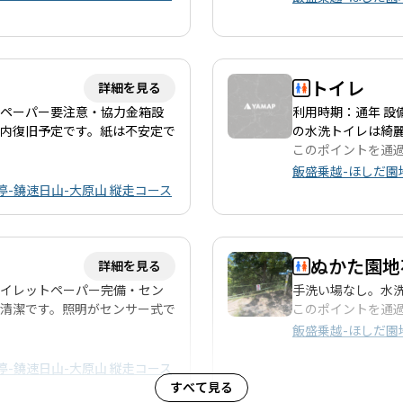
トイレ
詳細を見る
トペーパー要注意・協力金箱設
利用時期：通年 設
年内復旧予定です。紙は不安定で
の水洗トイレは綺
このポイントを通
飯盛乗越-ほしだ園
-鐃速日山-大原山 縦走コース
ぬかた園地
詳細を見る
トイレットペーパー完備・セン
手洗い場なし。水
ね清潔です。照明がセンサー式で
このポイントを通
飯盛乗越-ほしだ園
-鐃速日山-大原山 縦走コース
すべて見る