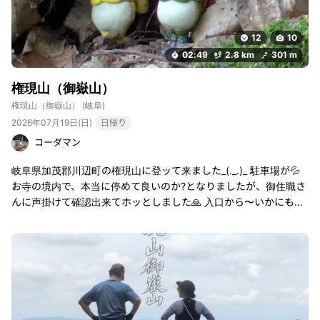
12
10
02:49
2.8 km
301 m
権現山（御嶽山）
権現山（御嶽山）
(岐阜)
2026年07月19日(日)
日帰り
コーダマン
岐阜県加茂郡川辺町の権現山に登ッて来ました_(._.)_ 駐車場が💦
お寺の境内で、本当に停めて良いのか?となりましたが、御住職さ
んに声掛けて確認出来てホッとしました🙏 入口から〜いかにも神
社⛩️と感じる階段コースを登って行き、『星神社』到着〜参拝さ
せて頂き〜山頂へ〜狭い階段の登山道をひたすら登り〜汗だく💦
シダの多い茂る狭い登山道もありますが、所どころにビューポイ
ントがあるので👍良いですね♪山頂に到着してから〜『夫婦岩』へ
御参りに行き〜山頂の東屋で休憩させて頂きました♪毎日登られて
る方がみえるのかな？掃除道具とか備え付けられておりました_(.
_.)_ 休憩後に下山コースのウッドデッキ展望台へ♪こちらからは