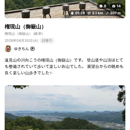
9
14
01:28
3.1 km
307 m
権現山（御嶽山）
権現山（御嶽山）
(岐阜)
2026年06月30日(火)
日帰り
ゆきちん
遠見山の川向こうの権現山（御嶽山）です。 登山道や山頂はとて
も整備されていて歩いて楽しいお山でした。 展望台からの眺めも
良く楽しい山歩きでした✨