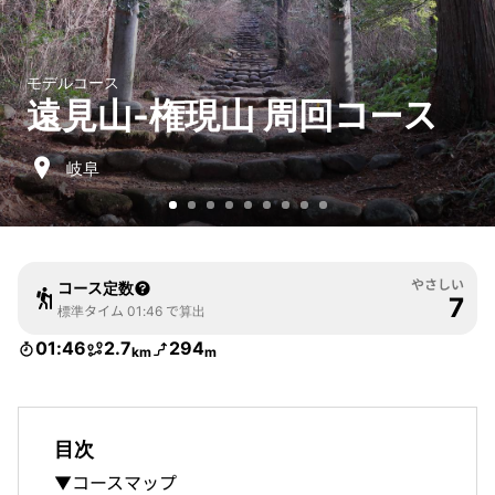
モデルコース
遠見山-権現山 周回コース
岐阜
やさしい
コース定数
7
標準タイム 01:46 で算出
01:46
2.7
294
km
m
目次
▼コースマップ