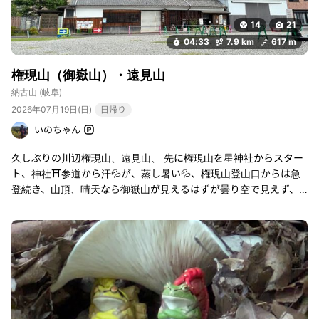
14
21
04:33
7.9 km
617 m
権現山（御嶽山）・遠見山
納古山
(岐阜)
2026年07月19日(日)
日帰り
いのちゃん
久しぶりの川辺権現山、遠見山、 先に権現山を星神社からスター
ト、神社⛩️参道から汗💦が、蒸し暑い💦、権現山登山口からは急
登続き、山頂、晴天なら御嶽山が見えるはずが曇り空で見えず、
第一展望台のテラスで休憩☕️ 下って遠見山を目指して、トンネル
過ぎてもうひと頑張り、何回見ても景色が良い👀グランドキャニ
オン⛰️遠見山から鉄塔周って南天の滝、マイナスイオンたっぷり
浴びて🅿️に、土用の丑の日の一週間前やし、豪華に鰻でも食べ
て、🅿️前の酒蔵でソフトクリーム、締めは、美濃加茂、里山の湯
♨️で、サッパリして楽しい一日でした