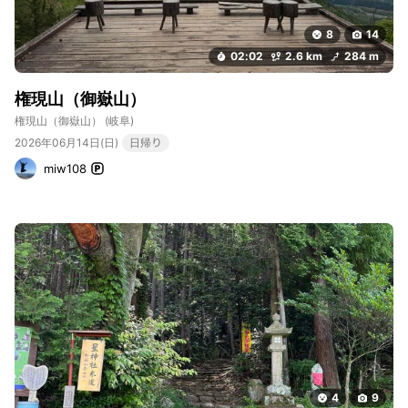
8
14
02:02
2.6 km
284 m
権現山（御嶽山）
権現山（御嶽山）
(岐阜)
2026年06月14日(日)
日帰り
miw108
4
9