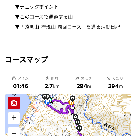
▼チェックポイント
▼このコースで通過する山
▼「遠見山-権現山 周回コース」を通る活動日記
コースマップ
タイム
距離
のぼり
くだり
01:46
2.7
294
294
km
m
m