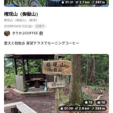
01:31
2.7 km
287 m
権現山（御嶽山）
権現山（御嶽山）
(岐阜)
2026年06月12日(金)
日帰り
きりかぶCOFFEE
愛犬と朝散歩 展望テラスでモーニングコーヒー
13
10
01:39
2.8 km
284 m