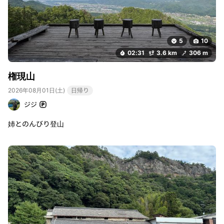
5
10
02:31
3.6 km
306 m
権現山
2026年08月01日(土)
日帰り
ジジ
姉とのんびり登山