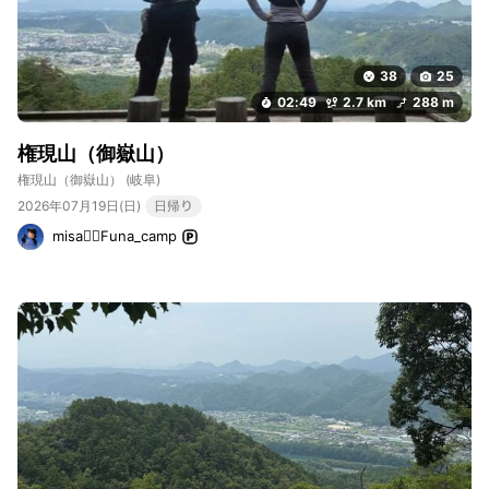
対岸の遠見山からの反対の景色を眺める事が出来て素晴らしい場
所ですね👍 そのまま、『不動明王』へ御参り🙏 不動明王像様
の目が💦ちょっと怖かった💦登りはウグイスが鳴いてましたが、
38
25
下山コースはガビチョウの鳴き声が聞こえておりました♪…道端に
02:49
2.7 km
288 m
『マムシクサ』が💦生えてるのもびっくりでしたね! 遠見山から
そんな離れて無いのに植生ぜんぜん違ってましたね! また♪低山登
権現山（御嶽山）
り隊メンバー皆んなで〜登りたいね〜👍
権現山（御嶽山）
(岐阜)
2026年07月19日(日)
日帰り
misa🧚‍♀️Funa_camp