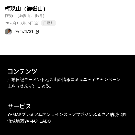
権現山（御嶽山）
権現山（御嶽山）
(岐阜)
2026年06月05日(金)
日帰り
rwm74731
コンテンツ
活動日記
モーメント
地図
山の情報
コミュニティ
キャンペーン
山歩（さんぽ）しよう。
サービス
YAMAPプレミアム
オンラインストア
マガジン
ふるさと納税
保険
流域地図
YAMAP LABO