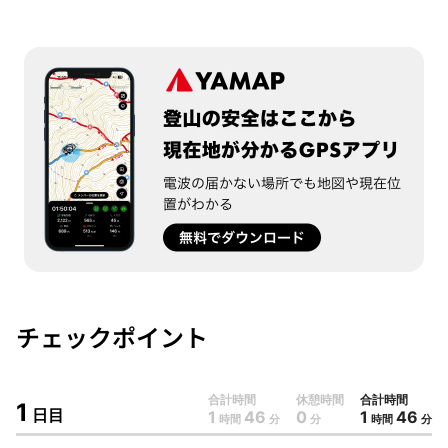
YAMAP
登山の安全はここから
チェックポイント
現在地が分かるGPSアプリ
電波の届かない場所でも地図や現在位置がわかる
合計時間
休憩時間
合計時間
無料でダウンロード
1
日目
1
46
0
1
46
時間
分
分
時間
分