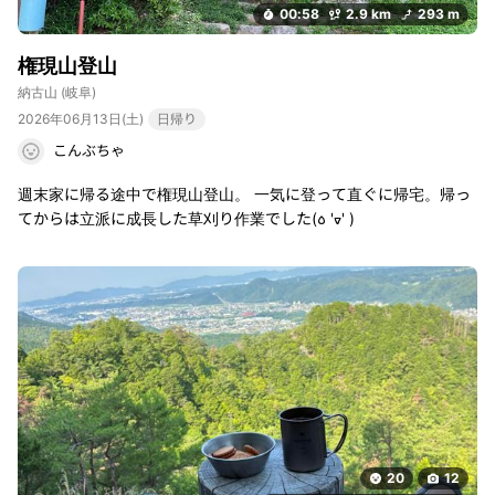
00:58
2.9 km
293 m
権現山登山
納古山
(岐阜)
2026年06月13日(土)
日帰り
こんぶちゃ
週末家に帰る途中で権現山登山。 一気に登って直ぐに帰宅。帰っ
てからは立派に成長した草刈り作業でした(꧞ 'ᢦ' )
20
12