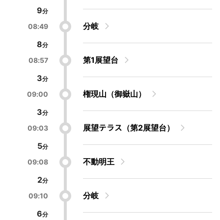
9
分岐
08:49
8
第1展望台
08:57
3
権現山（御嶽山）
09:00
3
展望テラス（第2展望台）
09:03
5
不動明王
09:08
2
分岐
09:10
6