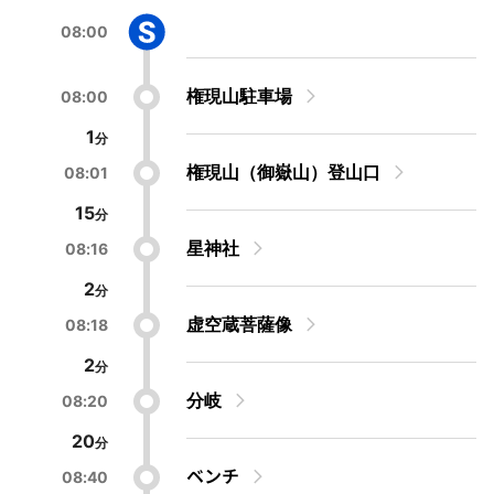
08:00
権現山駐車場
08:00
1
権現山（御嶽山）登山口
08:01
15
星神社
08:16
2
虚空蔵菩薩像
08:18
2
分岐
08:20
20
ベンチ
08:40