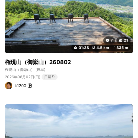
7
21
01:38
4.5 km
335 m
権現山（御嶽山）260802
権現山（御嶽山）
(岐阜)
2026年08月02日(日)
日帰り
k1200