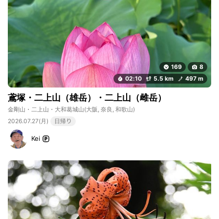
169
8
02:10
5.5 km
497 m
鳶塚・二上山（雄岳）・二上山（雌岳）
金剛山・二上山・大和葛城山
(大阪, 奈良, 和歌山)
2026.07.27(月)
日帰り
Kei