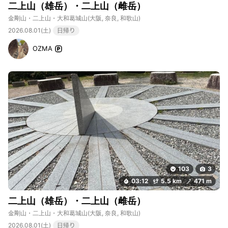
二上山（雄岳）・二上山（雌岳）
金剛山・二上山・大和葛城山
(大阪, 奈良, 和歌山)
2026.08.01(土)
日帰り
OZMA
103
3
03:12
5.5 km
471 m
二上山（雄岳）・二上山（雌岳）
金剛山・二上山・大和葛城山
(大阪, 奈良, 和歌山)
2026.08.01(土)
日帰り