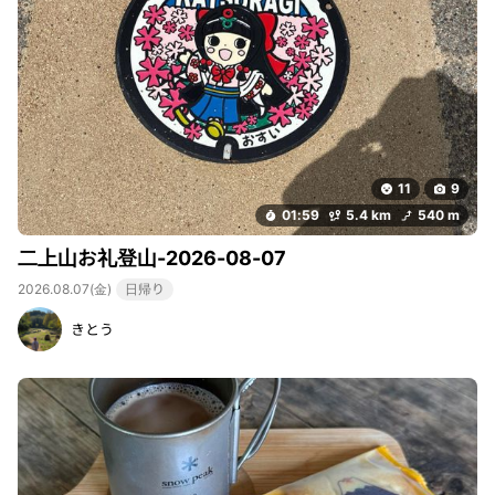
11
9
01:59
5.4 km
540 m
二上山お礼登山-2026-08-07
2026.08.07(金)
日帰り
きとう