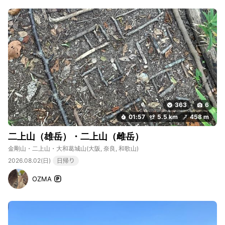
363
6
01:57
5.5 km
458 m
二上山（雄岳）・二上山（雌岳）
金剛山・二上山・大和葛城山
(大阪, 奈良, 和歌山)
2026.08.02(日)
日帰り
OZMA