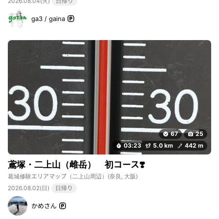
2026.08.04(火)
日帰り
ga3 / gaina
67
25
03:23
5.0 km
442 m
鳶塚・二上山（雌岳） 初コース❣️
葛城修験エリアマップ（二上山周辺）
(奈良, 大阪)
2026.08.02(日)
日帰り
かめさん