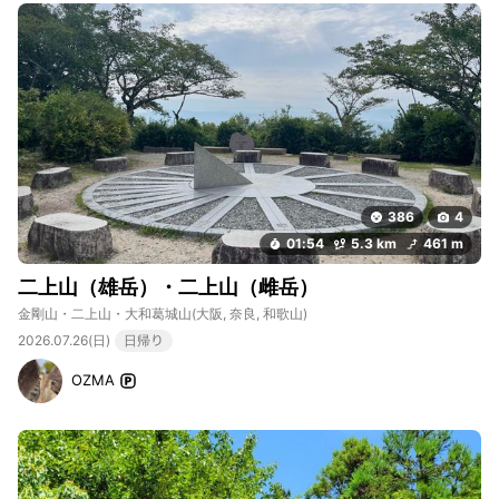
386
4
01:54
5.3 km
461 m
二上山（雄岳）・二上山（雌岳）
金剛山・二上山・大和葛城山
(大阪, 奈良, 和歌山)
2026.07.26(日)
日帰り
OZMA