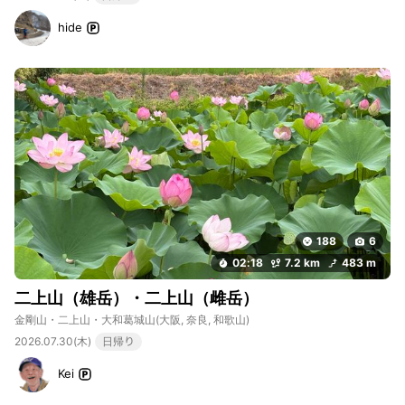
hide
188
6
02:18
7.2 km
483 m
二上山（雄岳）・二上山（雌岳）
金剛山・二上山・大和葛城山
(大阪, 奈良, 和歌山)
2026.07.30(木)
日帰り
Kei