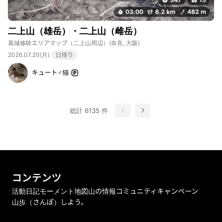
03:00
6.2 km
462 m
二上山（雄岳）・二上山（雌岳）
葛城修験エリアマップ（二上山周辺）
(奈良, 大阪)
2026.07.20(月)
日帰り
キュート♂猫
総計 6135 件
コンテンツ
活動日記
モーメント
地図
山の情報
コミュニティ
キャンペーン
山歩（さんぽ）しよう。