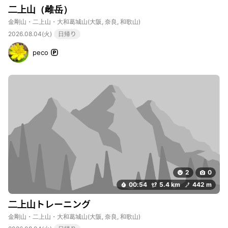
二上山（雌岳）
金剛山・二上山・大和葛城山
(大阪, 奈良, 和歌山)
2026.08.04(火)
日帰り
peco
2
0
00:54
5.4 km
442 m
二上山トレーニング
金剛山・二上山・大和葛城山
(大阪, 奈良, 和歌山)