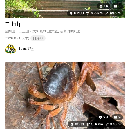
14
5
01:00
5.8 km
493 m
二上山
金剛山・二上山・大和葛城山
(大阪, 奈良, 和歌山)
2026.08.05(水)
日帰り
しゅぴ陸
23
9
03:11
5.4 km
376 m