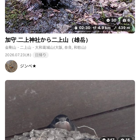
30
6
02:30
4.9 km
439 m
加守.二上神社から二上山（雄岳）
金剛山・二上山・大和葛城山
(大阪, 奈良, 和歌山)
2026.07.23(木)
日帰り
ジンべ★
347
15