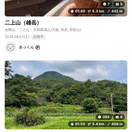
7
5
01:40
5.3 km
442 m
二上山（雄岳）
金剛山・二上山・大和葛城山
(大阪, 奈良, 和歌山)
2026.08.01(土)
日帰り
あっくん
392
8
01:55
5.4 km
458 m