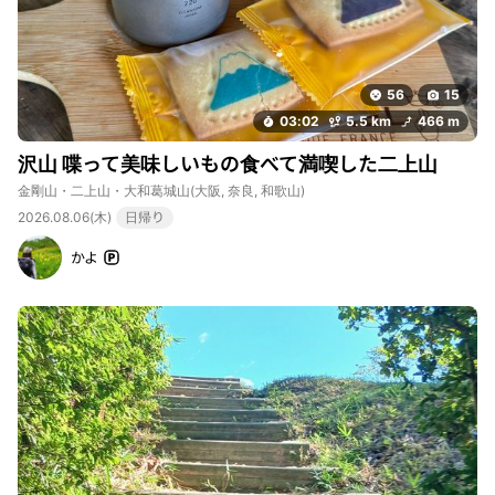
56
15
03:02
5.5 km
466 m
沢山 喋って美味しいもの食べて満喫した二上山
金剛山・二上山・大和葛城山
(大阪, 奈良, 和歌山)
2026.08.06(木)
日帰り
かよ