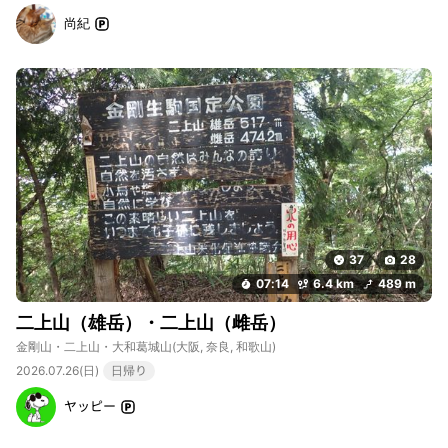
尚紀
37
28
07:14
6.4 km
489 m
二上山（雄岳）・二上山（雌岳）
金剛山・二上山・大和葛城山
(大阪, 奈良, 和歌山)
2026.07.26(日)
日帰り
ヤッピー