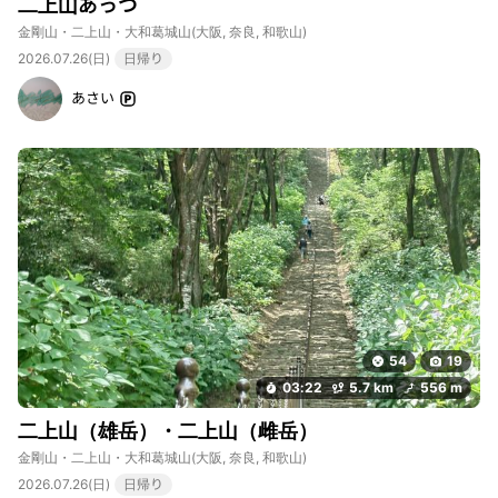
二上山あっつ
金剛山・二上山・大和葛城山
(大阪, 奈良, 和歌山)
2026.07.26(日)
日帰り
あさい
54
19
03:22
5.7 km
556 m
二上山（雄岳）・二上山（雌岳）
金剛山・二上山・大和葛城山
(大阪, 奈良, 和歌山)
2026.07.26(日)
日帰り