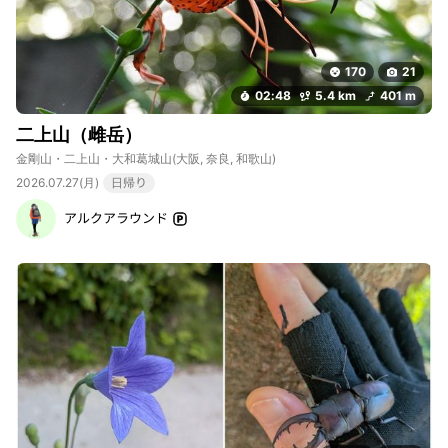
170
21
02:48
5.4 km
401 m
二上山（雌岳）
金剛山・二上山・大和葛城山
(大阪, 奈良, 和歌山)
2026.07.27(月)
日帰り
アルクアラウンド