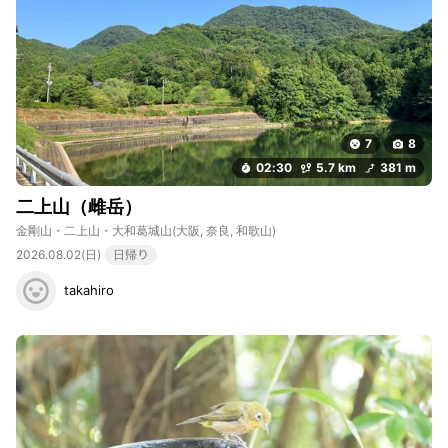
7
8
02:30
5.7 km
381 m
二上山（雌岳）
金剛山・二上山・大和葛城山
(大阪, 奈良, 和歌山)
2026.08.02(日)
日帰り
takahiro