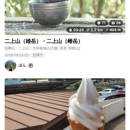
71
26
03:26
5.2 km
455 m
二上山（雄岳）・二上山（雌岳）
金剛山・二上山・大和葛城山
(大阪, 奈良, 和歌山)
2026.08.02(日)
日帰り
ぽん.