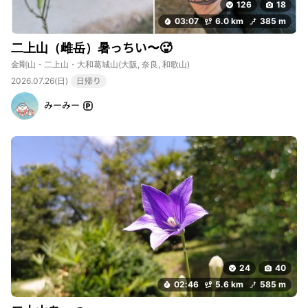
126
18
03:07
6.0 km
385 m
二上山（雌岳）暑っちい〜🥵
金剛山・二上山・大和葛城山
(大阪, 奈良, 和歌山)
2026.07.26(日)
日帰り
みーみー
24
40
02:46
5.6 km
585 m