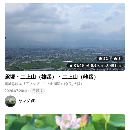
22
8
01:49
5.6 km
498 m
鳶塚・二上山（雄岳）・二上山（雌岳）
葛城修験エリアマップ（二上山周辺）
(奈良, 大阪)
2026.07.29(水)
日帰り
ヤマダ