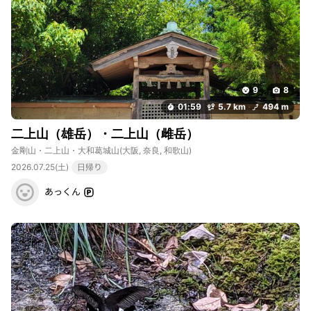
9
8
01:59
5.7 km
494 m
二上山（雄岳）・二上山（雌岳）
金剛山・二上山・大和葛城山
(大阪, 奈良, 和歌山)
2026.07.25(土)
日帰り
あっくん