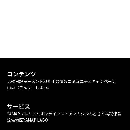
コンテンツ
活動日記
モーメント
地図
山の情報
コミュニティ
キャンペーン
山歩（さんぽ）しよう。
サービス
YAMAPプレミアム
オンラインストア
マガジン
ふるさと納税
保険
流域地図
YAMAP LABO