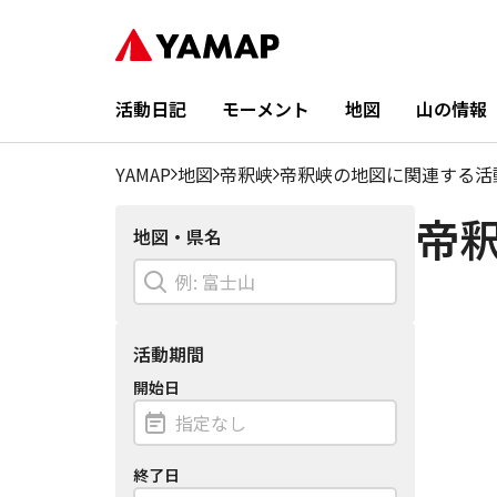
活動日記
モーメント
地図
山の情報
YAMAP
地図
帝釈峡
帝釈峡の地図に関連する活
帝
地図・県名
活動期間
開始日
終了日