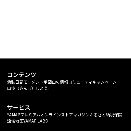
コンテンツ
活動日記
モーメント
地図
山の情報
コミュニティ
キャンペーン
山歩（さんぽ）しよう。
サービス
YAMAPプレミアム
オンラインストア
マガジン
ふるさと納税
保険
流域地図
YAMAP LABO