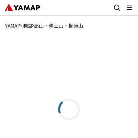
YAMAP
地図
高山・欅立山・梶原山