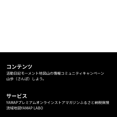
コンテンツ
活動日記
モーメント
地図
山の情報
コミュニティ
キャンペーン
山歩（さんぽ）しよう。
サービス
YAMAPプレミアム
オンラインストア
マガジン
ふるさと納税
保険
流域地図
YAMAP LABO