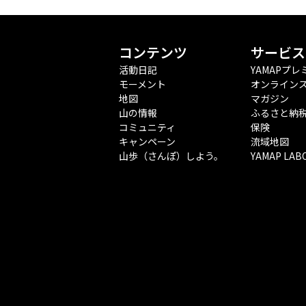
コンテンツ
サービス
活動日記
YAMAPプレ
モーメント
オンライン
地図
マガジン
山の情報
ふるさと納
コミュニティ
保険
キャンペーン
流域地図
山歩（さんぽ）しよう。
YAMAP LAB