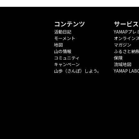
コンテンツ
サービス
活動日記
YAMAPプレ
モーメント
オンライン
地図
マガジン
山の情報
ふるさと納
コミュニティ
保険
キャンペーン
流域地図
山歩（さんぽ）しよう。
YAMAP LAB