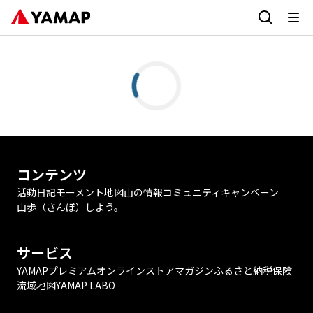
コンテンツ
活動日記
モーメント
地図
山の情報
コミュニティ
キャンペーン
山歩（さんぽ）しよう。
サービス
YAMAPプレミアム
オンラインストア
マガジン
ふるさと納税
保険
流域地図
YAMAP LABO