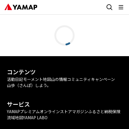
コンテンツ
活動日記
モーメント
地図
山の情報
コミュニティ
キャンペーン
山歩（さんぽ）しよう。
サービス
YAMAPプレミアム
オンラインストア
マガジン
ふるさと納税
保険
流域地図
YAMAP LABO