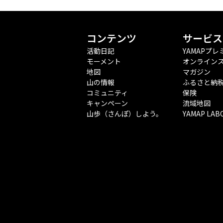
コンテンツ
サービス
活動日記
YAMAPプレ
モーメント
オンライン
地図
マガジン
山の情報
ふるさと納
コミュニティ
保険
キャンペーン
流域地図
山歩（さんぽ）しよう。
YAMAP LAB