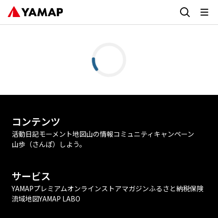
コンテンツ
活動日記
モーメント
地図
山の情報
コミュニティ
キャンペーン
山歩（さんぽ）しよう。
サービス
YAMAPプレミアム
オンラインストア
マガジン
ふるさと納税
保険
流域地図
YAMAP LABO