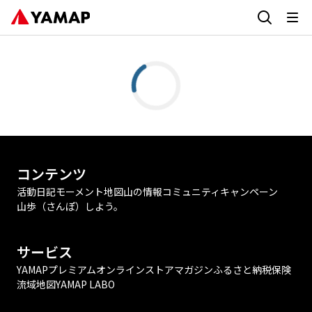
コンテンツ
活動日記
モーメント
地図
山の情報
コミュニティ
キャンペーン
山歩（さんぽ）しよう。
サービス
YAMAPプレミアム
オンラインストア
マガジン
ふるさと納税
保険
流域地図
YAMAP LABO