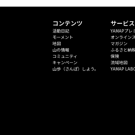
コンテンツ
サービス
活動日記
YAMAPプレ
モーメント
オンライン
地図
マガジン
山の情報
ふるさと納
コミュニティ
保険
キャンペーン
流域地図
山歩（さんぽ）しよう。
YAMAP LAB