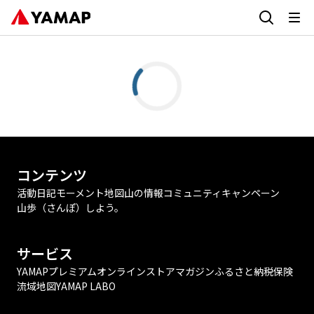
コンテンツ
活動日記
モーメント
地図
山の情報
コミュニティ
キャンペーン
山歩（さんぽ）しよう。
サービス
YAMAPプレミアム
オンラインストア
マガジン
ふるさと納税
保険
流域地図
YAMAP LABO