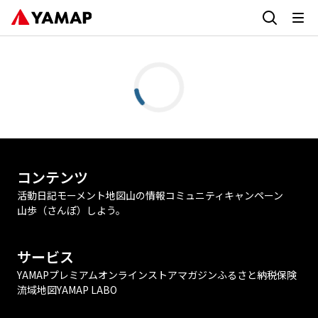
コンテンツ
活動日記
モーメント
地図
山の情報
コミュニティ
キャンペーン
山歩（さんぽ）しよう。
サービス
YAMAPプレミアム
オンラインストア
マガジン
ふるさと納税
保険
流域地図
YAMAP LABO