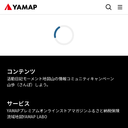
コンテンツ
活動日記
モーメント
地図
山の情報
コミュニティ
キャンペーン
山歩（さんぽ）しよう。
サービス
YAMAPプレミアム
オンラインストア
マガジン
ふるさと納税
保険
流域地図
YAMAP LABO